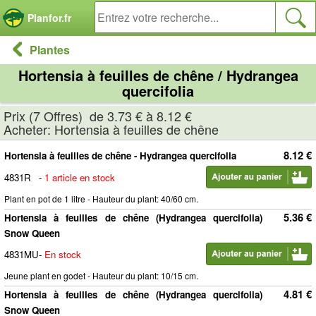
Panneau de gestion des cookies
Planfor.fr
Plantes
Hortensia à feuilles de chêne / Hydrangea
quercifolia
Prix (7 Offres) de 3.73 € à 8.12 €
Acheter: Hortensia à feuilles de chêne
8.12 €
Hortensia à feuilles de chêne - Hydrangea quercifolia
4831R
-
1 article en stock
Plant en pot de 1 litre - Hauteur du plant: 40/60 cm.
5.36 €
Hortensia à feuilles de chêne (Hydrangea quercifolia)
Snow Queen
4831MU
-
En stock
Jeune plant en godet - Hauteur du plant: 10/15 cm.
4.81 €
Hortensia à feuilles de chêne (Hydrangea quercifolia)
Snow Queen