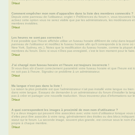
Haut
Comment empêcher mon nom d’apparaître dans la liste des membres connectés ?
Depuis votre panneau de l’utilisateur, onglet « Préférences du forum », vous trouverez l’
activez cette option vous ne serez visible que par les administrateurs, les modérateurs
membres invisibles.
Haut
Les heures ne sont pas correctes !
Il est possible que l’heure affichée utilise un fuseau horaire différent de celui dans leq
panneau de l’utilisateur
et modifiez le fuseau horaire afin qu’il corresponde à la zone où 
New York, Sydney, etc.). Notez que la modification du fuseau horaire, comme la plupart 
membres du forum. Donc si vous n’êtes pas enregistré, c’est le bon moment pour le faire
Haut
J’ai changé mon fuseau horaire et l’heure est toujours incorrecte !
Si vous êtes sûr d’avoir correctement paramétré votre fuseau horaire et que l’heure est to
ne soit pas à l’heure. Signalez ce problème à un administrateur.
Haut
Ma langue n’est pas dans la liste !
La raison la plus probable est que l’administrateur n’ait pas installé votre langue ou bi
dans votre langue. Essayez de demander à un administrateur du forum d’installer la langue
pas à créer et partager une nouvelle traduction. Vous trouverez plus d’informations sur le
Haut
A quoi correspondent les images à proximité de mon nom d’utilisateur ?
Il y a deux images qui peuvent être associées avec votre nom d’utilisateur lorsque vous 
d’elles peut être associée à votre rang, généralement des étoiles ou des blocs indiqua
statut sur le forum. La seconde image, souvent plus grande, est connue sous le nom d’
propre à chaque membre.
Haut