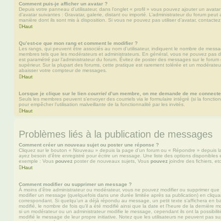
Comment puis-je afficher un avatar ?
Depuis votre panneau d’utilisateur, dans l’onglet « profil » vous pouvez ajouter un avata
d’avatar suivantes : Gravatar, galerie, distant ou importé. L’administrateur du forum peut 
manière dont ils sont mis à disposition. Si vous ne pouvez pas utiliser d’avatar, contacte
Haut
Qu’est-ce que mon rang et comment le modifier ?
Les rangs, qui peuvent être associés au nom d’utilisateur, indiquent le nombre de messag
membres tels que les modérateurs et administrateurs. En général, vous ne pouvez pas direc
est paramétré par l’administrateur du forum. Évitez de poster des messages sur le forum
supérieur. Sur la plupart des forums, cette pratique est rarement tolérée et un modérateu
abaisser votre compteur de messages.
Haut
Lorsque je clique sur le lien
courriel
d’un membre, on me demande de me connecter
Seuls les membres peuvent s’envoyer des courriels via le formulaire intégré (si la fonction 
pour empêcher l’utilisation malveillante de la fonctionnalité par les invités.
Haut
Problèmes liés à la publication de messages
Comment créer un nouveau sujet ou poster une réponse ?
Cliquez sur le bouton « Nouveau » depuis la page d’un forum ou « Répondre » depuis la
ayez besoin d’être enregistré pour écrire un message. Une liste des options disponibles
exemple : Vous
pouvez
poster de nouveaux sujets, Vous
pouvez
joindre des fichiers, etc
Haut
Comment modifier ou supprimer un message ?
À moins d’être administrateur ou modérateur, vous ne pouvez modifier ou supprimer qu
modifier un message (quelquefois dans une durée limitée après sa publication) en cliqua
correspondant. Si quelqu’un a déjà répondu au message, un petit texte s’affichera en b
modifié, le nombre de fois qu’il a été modifié ainsi que la date et l’heure de la dernière
si un modérateur ou un administrateur modifie le message, cependant ils ont la possibilité
modifié le message de leur propre initiative. Notez que les utilisateurs ne peuvent pas