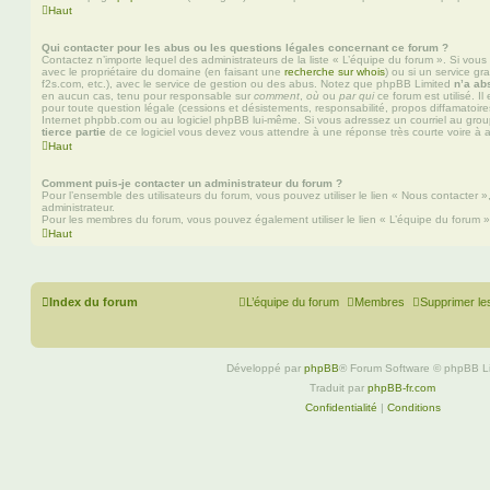
Haut
Qui contacter pour les abus ou les questions légales concernant ce forum ?
Contactez n’importe lequel des administrateurs de la liste « L’équipe du forum ». Si vou
avec le propriétaire du domaine (en faisant une
recherche sur whois
) ou si un service gra
f2s.com, etc.), avec le service de gestion ou des abus. Notez que phpBB Limited
n’a ab
en aucun cas, tenu pour responsable sur
comment
,
où
ou
par qui
ce forum est utilisé. I
pour toute question légale (cessions et désistements, responsabilité, propos diffamatoire
Internet phpbb.com ou au logiciel phpBB lui-même. Si vous adressez un courriel au grou
tierce partie
de ce logiciel vous devez vous attendre à une réponse très courte voire à
Haut
Comment puis-je contacter un administrateur du forum ?
Pour l’ensemble des utilisateurs du forum, vous pouvez utiliser le lien « Nous contacter »,
administrateur.
Pour les membres du forum, vous pouvez également utiliser le lien « L’équipe du forum »
Haut
Index du forum
L’équipe du forum
Membres
Supprimer le
Développé par
phpBB
® Forum Software © phpBB L
Traduit par
phpBB-fr.com
Confidentialité
|
Conditions