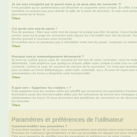
Je me suis enregistré par le passé mais je ne peux plus me connecter ?!
Il est possible qu’un administrateur ait désactivé ou supprimé votre compte. En effet, il 
membres ne postant pas pour réduire la taille de la base de données. Si cela vous arrive
plus investi sur le forum.
Haut
J’ai perdu mon mot de passe !
Pas de panique ! Bien que votre mot de passe ne puisse pas être récupéré, il peut facileme
rendez vous sur la page de connexion puis cliquez sur
J’ai oublié mon mot de passe
. Su
devriez pouvoir à nouveau vous connecter.
Si toutefois vous ne parveniez pas à réinitialiser votre mot de passe, contactez un admin
Haut
Pourquoi suis-je automatiquement déconnecté ?
Si vous ne cochez pas la case
Se souvenir de moi
lors de votre connexion, vous ne res
déterminée. Cela empêche que quelqu’un d’autre utilise votre compte à votre insu en util
connecté, cochez la case
Se souvenir de moi
lors de la connexion. Ce n’est pas recomma
pour accéder au forum (bibliothèque, cyber-café, université, etc.). Si vous ne voyez pas c
administrateur du forum a désactivé cette fonctionnalité.
Haut
À quoi sert « Supprimer les cookies » ?
Cela supprime tous les cookies créés par phpBB qui conservent vos paramètres d’authenti
fournissent aussi des fonctionnalités telles que les indicateurs de lecture des messages (l
administrateur du forum. Si vous rencontrez des problèmes de connexion ou de déconnex
les résoudre.
Haut
Paramètres et préférences de l’utilisateur
Comment modifier mes paramètres ?
Si vous êtes membre de ce forum, tous vos paramètres sont stockés dans notre base de
Panneau de l’utilisateur
(généralement ce lien est accessible en cliquant sur votre nom d
Cela vous permettra de modifier tous les paramètres et préférences de votre compte.