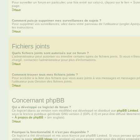
Pour surveiller un forum en particulier, une fois entré sur celui-ci, cliquez sur le lien « Su
page.
Haut
Comment puis-je supprimer mes surveillances de sujets ?
Pour supprimer vos surveillances, allez dans votre panneau de l’utilisateur (onglet
Aperçu
les instructions.
Haut
Fichiers joints
Quels fichiers joints sont autorisés sur ce forum ?
L’administrateur peut autoriser ou interdire certains types de fichiers joints. Si vous n’ête
chargé, contactez l’administrateur pour plus d’informations.
Haut
Comment trouver tous mes fichiers joints ?
Pour accéder à la liste des fichiers que vous avez joints à vos messages et messages pr
l’utilisateur puis
Gestion des fichiers joints
.
Haut
Concernant phpBB
Qui a développé ce logiciel de forum ?
Ce logiciel (dans sa version non modifiée) est développé et distribué par
phpBB Limited
,
sous la licence publique générale GNU version 2 (GPL-2.0) et peut être diffusé librement.
«
À propos de phpBB
» (en anglais).
Haut
Pourquoi la fonctionnalité X n’est pas disponible ?
Ce logiciel a été développé et mis sous licence par phpBB Limited. Si vous pensez qu’une
visitez la page
phpBB Ideas
(en anglais) où vous pouvez voter pour des idées proposée