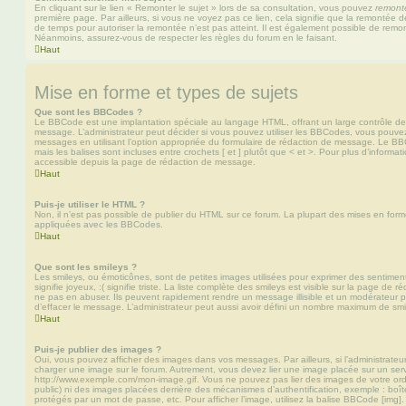
En cliquant sur le lien « Remonter le sujet » lors de sa consultation, vous pouvez
remont
première page. Par ailleurs, si vous ne voyez pas ce lien, cela signifie que la remontée de
de temps pour autoriser la remontée n’est pas atteint. Il est également possible de rem
Néanmoins, assurez-vous de respecter les règles du forum en le faisant.
Haut
Mise en forme et types de sujets
Que sont les BBCodes ?
Le BBCode est une implantation spéciale au langage HTML, offrant un large contrôle d
message. L’administrateur peut décider si vous pouvez utiliser les BBCodes, vous pouve
messages en utilisant l’option appropriée du formulaire de rédaction de message. Le BB
mais les balises sont incluses entre crochets [ et ] plutôt que < et >. Pour plus d’informa
accessible depuis la page de rédaction de message.
Haut
Puis-je utiliser le HTML ?
Non, il n’est pas possible de publier du HTML sur ce forum. La plupart des mises en fo
appliquées avec les BBCodes.
Haut
Que sont les smileys ?
Les smileys, ou émoticônes, sont de petites images utilisées pour exprimer des sentimen
signifie joyeux, :( signifie triste. La liste complète des smileys est visible sur la page d
ne pas en abuser. Ils peuvent rapidement rendre un message illisible et un modérateur p
d’effacer le message. L’administrateur peut aussi avoir défini un nombre maximum de sm
Haut
Puis-je publier des images ?
Oui, vous pouvez afficher des images dans vos messages. Par ailleurs, si l’administrateur 
charger une image sur le forum. Autrement, vous devez lier une image placée sur un ser
http://www.exemple.com/mon-image.gif. Vous ne pouvez pas lier des images de votre ordi
public) ni des images placées derrière des mécanismes d’authentification, exemple : boîte
protégés par un mot de passe, etc. Pour afficher l’image, utilisez la balise BBCode [img].