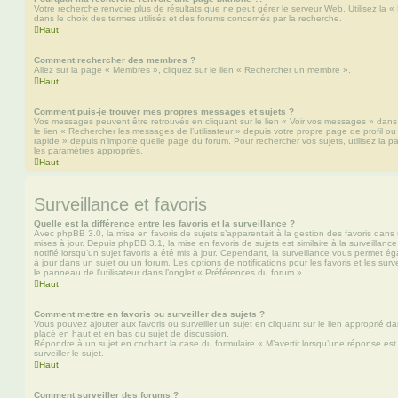
Votre recherche renvoie plus de résultats que ne peut gérer le serveur Web. Utilisez la 
dans le choix des termes utilisés et des forums concernés par la recherche.
Haut
Comment rechercher des membres ?
Allez sur la page « Membres », cliquez sur le lien « Rechercher un membre ».
Haut
Comment puis-je trouver mes propres messages et sujets ?
Vos messages peuvent être retrouvés en cliquant sur le lien « Voir vos messages » dans l
le lien « Rechercher les messages de l’utilisateur » depuis votre propre page de profil ou 
rapide » depuis n’importe quelle page du forum. Pour rechercher vos sujets, utilisez la
les paramètres appropriés.
Haut
Surveillance et favoris
Quelle est la différence entre les favoris et la surveillance ?
Avec phpBB 3.0, la mise en favoris de sujets s’apparentait à la gestion des favoris dans 
mises à jour. Depuis phpBB 3.1, la mise en favoris de sujets est similaire à la surveillan
notifié lorsqu’un sujet favoris a été mis à jour. Cependant, la surveillance vous permet éga
à jour dans un sujet ou un forum. Les options de notifications pour les favoris et les sur
le panneau de l’utilisateur dans l’onglet « Préférences du forum ».
Haut
Comment mettre en favoris ou surveiller des sujets ?
Vous pouvez ajouter aux favoris ou surveiller un sujet en cliquant sur le lien approprié d
placé en haut et en bas du sujet de discussion.
Répondre à un sujet en cochant la case du formulaire « M’avertir lorsqu’une réponse es
surveiller le sujet.
Haut
Comment surveiller des forums ?