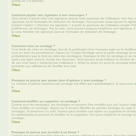
quelqu’un y a répondu.
Haut
Comment ajouter une signature à mes messages ?
Vous devez d’abord créer une signature depuis votre panneau de l’utilisateur. Une fois
signature
sur le formulaire de rédaction de message. Vous pouvez aussi ajouter la sign
activant l’option « Attacher ma signature » à partir du panneau de l’utilisateur (onglet
Pré
préférences de message
). Par la suite, vous pourrez toujours empêcher une signature
la case
Attacher ma signature
dans le formulaire de rédaction de message.
Haut
Comment créer un sondage ?
Il est facile de créer un sondage, lors de la publication d’un nouveau sujet ou la modific
vous en avez les permissions), cliquez sur l’onglet
Sondage
sous la partie message (si v
probablement pas le droit de créer des sondages). Saisissez le titre du sondage et au m
option par ligne dans le champ des réponses. Vous pouvez aussi indiquer le nombre de ré
de son vote dans « Option(s) par l’utilisateur », limiter la durée en jours du sondage (mett
permettre aux utilisateurs de modifier leur vote.
Haut
Pourquoi ne puis-je pas ajouter plus d’options à mon sondage ?
Le nombre d’options maximum par sondage est défini par l’administrateur. Si vous avez be
le.
Haut
Comment modifier ou supprimer un sondage ?
Comme pour les messages, les sondages ne peuvent être modifiés que par l’auteur origi
Pour modifier un sondage, cliquez sur le bouton
Modifier
du premier message du sujet (c’e
sondage). Si personne n’a voté, l’auteur peut modifier une option ou supprimer le sonda
les administrateurs peuvent le modifier ou le supprimer. Ceci pour empêcher le trucage e
sondage.
Haut
Pourquoi ne puis-je pas accéder à un forum ?
Certains forums peuvent être réservés à certains utilisateurs ou groupes. Pour les consulter