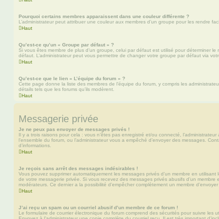
Pourquoi certains membres apparaissent dans une couleur différente ?
L’administrateur peut attribuer une couleur aux membres d’un groupe pour les rendre faci
Haut
Qu’est-ce qu’un « Groupe par défaut » ?
Si vous êtes membre de plus d’un groupe, celui par défaut est utilisé pour déterminer le 
défaut. L’administrateur peut vous permettre de changer votre groupe par défaut via votre
Haut
Qu’est-ce que le lien « L’équipe du forum » ?
Cette page donne la liste des membres de l’équipe du forum, y compris les administrateu
détails tels que les forums qu’ils modèrent.
Haut
Messagerie privée
Je ne peux pas envoyer de messages privés !
Il y a trois raisons pour cela : vous n’êtes pas enregistré et/ou connecté, l’administrateu
l’ensemble du forum, ou l’administrateur vous a empêché d’envoyer des messages. Contac
d’informations.
Haut
Je reçois sans arrêt des messages indésirables !
Vous pouvez supprimer automatiquement les messages privés d’un membre en utilisant l
de votre messagerie privée. Si vous recevez des messages privés abusifs d’un membre en
modérateurs. Ce dernier a la possibilité d’empêcher complètement un membre d’envoyer
Haut
J’ai reçu un spam ou un courriel abusif d’un membre de ce forum !
Le formulaire de courrier électronique du forum comprend des sécurités pour suivre les ut
Envoyez à l’administrateur une copie complète du courriel reçu. Il est très important d’inclu