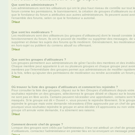
Que sont les administrateurs ?
Les administrateurs sont les utilisateurs qui ont le plus haut niveau de contrôle sur tout l
forum comme les permissions, le bannissement, la création de groupes d’utilisateurs ou d
que le fondateur du forum a attribuées aux autres administrateurs. Ils peuvent aussi avo
l’ensemble des forums, selon ce que le fondateur a autorisé.
Haut
Que sont les modérateurs ?
Les modérateurs sont des utilisateurs (ou groupes d’utilisateurs) dont le travail consiste à 
fonctionnement du forum. Ils ont le pouvoir de modifier ou supprimer des messages, de verr
supprimer et diviser les sujets des forums qu’ils modèrent. Généralement, les modérateur
en
hors-sujet
ou publient du contenu abusif ou offensant.
Haut
Que sont les groupes d’utilisateurs ?
Les groupes permettent aux administrateurs de gérer l’accès des membres et des invités 
Chaque membre peut appartenir à un ou plusieurs groupes et chaque groupe peut avoir 
membres par l’intermédiaire des groupes permet aux administrateurs de modifier rapide
à la fois, telles qu’ajouter des permissions de modération ou rendre accessible un forum 
Haut
Où trouver la liste des groupes d’utilisateurs et comment les rejoindre ?
Pour consulter la liste des groupes, cliquez sur le lien
Groupes d’utilisateurs
depuis votre 
souhaitez rejoindre un des groupes, sélectionnez le groupe désiré et cliquez sur le bout
ne sont pas en libre accès. Certains peuvent nécessiter une approbation, certains sont
masqués. Si le groupe est dit « Ouvert », vous pouvez le rejoindre librement. Si le grou
rejoindre le groupe mais votre demande nécessitera d’être approuvée par un chef de g
pourquoi vous souhaitez rejoindre le groupe et ainsi décider s’il approuvera ou non vot
groupe s’il annule votre demande, il a sûrement ses raisons.
Haut
Comment devenir chef de groupe ?
Lorsque des groupes sont créés par l’administrateur, il leur est attribué un chef de grou
d’utilisateurs, contactez l’administrateur en premier lieu en lui envoyant un message privé
Haut