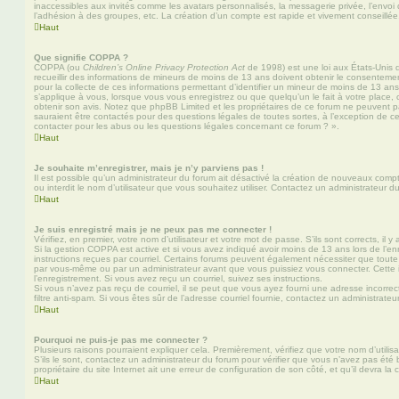
inaccessibles aux invités comme les avatars personnalisés, la messagerie privée, l’envoi
l’adhésion à des groupes, etc. La création d’un compte est rapide et vivement conseillée
Haut
Que signifie COPPA ?
COPPA (ou
Children’s Online Privacy Protection Act
de 1998) est une loi aux États-Unis q
recueillir des informations de mineurs de moins de 13 ans doivent obtenir le consentement
pour la collecte de ces informations permettant d’identifier un mineur de moins de 13 ans
s’applique à vous, lorsque vous vous enregistrez ou que quelqu’un le fait à votre place, 
obtenir son avis. Notez que phpBB Limited et les propriétaires de ce forum ne peuvent pa
sauraient être contactés pour des questions légales de toutes sortes, à l’exception de 
contacter pour les abus ou les questions légales concernant ce forum ? ».
Haut
Je souhaite m’enregistrer, mais je n’y parviens pas !
Il est possible qu’un administrateur du forum ait désactivé la création de nouveaux compt
ou interdit le nom d’utilisateur que vous souhaitez utiliser. Contactez un administrateur d
Haut
Je suis enregistré mais je ne peux pas me connecter !
Vérifiez, en premier, votre nom d’utilisateur et votre mot de passe. S’ils sont corrects, il y 
Si la gestion COPPA est active et si vous avez indiqué avoir moins de 13 ans lors de l’en
instructions reçues par courriel. Certains forums peuvent également nécessiter que toute
par vous-même ou par un administrateur avant que vous puissiez vous connecter. Cette i
l’enregistrement. Si vous avez reçu un courriel, suivez ses instructions.
Si vous n’avez pas reçu de courriel, il se peut que vous ayez fourni une adresse incorrecte
filtre anti-spam. Si vous êtes sûr de l’adresse courriel fournie, contactez un administrateur
Haut
Pourquoi ne puis-je pas me connecter ?
Plusieurs raisons pourraient expliquer cela. Premièrement, vérifiez que votre nom d’utilis
S’ils le sont, contactez un administrateur du forum pour vérifier que vous n’avez pas été 
propriétaire du site Internet ait une erreur de configuration de son côté, et qu’il devra la c
Haut