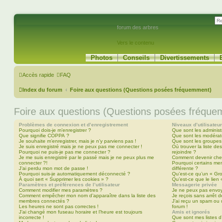
forum des arbres
Vers le contenu
Photos
Conseils
Divertissements
Accès rapide
FAQ
Index du forum
Foire aux questions (Questions posées fréquemment)
Foire aux questions (Questions posées fréqu
Problèmes de connexion et d’enregistrement
Niveaux d’utilisateu
Pourquoi dois-je m’enregistrer ?
Que sont les administ
Que signifie COPPA ?
Que sont les modérat
Je souhaite m’enregistrer, mais je n’y parviens pas !
Que sont les groupes d
Je suis enregistré mais je ne peux pas me connecter !
Où trouver la liste de
Pourquoi ne puis-je pas me connecter ?
rejoindre ?
Je me suis enregistré par le passé mais je ne peux plus me
Comment devenir che
connecter ?!
Pourquoi certains me
J’ai perdu mon mot de passe !
différente ?
Pourquoi suis-je automatiquement déconnecté ?
Qu’est-ce qu’un « Gr
À quoi sert « Supprimer les cookies » ?
Qu’est-ce que le lien
Paramètres et préférences de l’utilisateur
Messagerie privée
Comment modifier mes paramètres ?
Je ne peux pas envoy
Comment empêcher mon nom d’apparaître dans la liste des
Je reçois sans arrêt 
membres connectés ?
J’ai reçu un spam ou 
Les heures ne sont pas correctes !
forum !
J’ai changé mon fuseau horaire et l’heure est toujours
Amis et ignorés
incorrecte !
Que sont mes listes d’