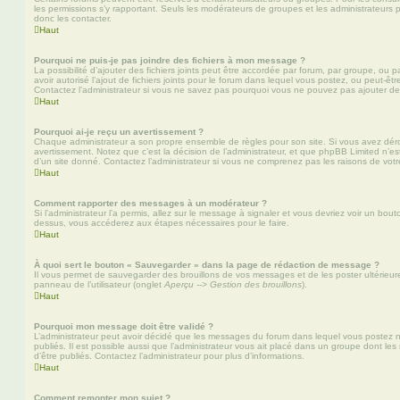
les permissions s’y rapportant. Seuls les modérateurs de groupes et les administrateur
donc les contacter.
Haut
Pourquoi ne puis-je pas joindre des fichiers à mon message ?
La possibilité d’ajouter des fichiers joints peut être accordée par forum, par groupe, ou pa
avoir autorisé l’ajout de fichiers joints pour le forum dans lequel vous postez, ou peut-ê
Contactez l’administrateur si vous ne savez pas pourquoi vous ne pouvez pas ajouter de f
Haut
Pourquoi ai-je reçu un avertissement ?
Chaque administrateur a son propre ensemble de règles pour son site. Si vous avez dér
avertissement. Notez que c’est la décision de l’administrateur, et que phpBB Limited n’e
d’un site donné. Contactez l’administrateur si vous ne comprenez pas les raisons de votr
Haut
Comment rapporter des messages à un modérateur ?
Si l’administrateur l’a permis, allez sur le message à signaler et vous devriez voir un bo
dessus, vous accéderez aux étapes nécessaires pour le faire.
Haut
À quoi sert le bouton « Sauvegarder » dans la page de rédaction de message ?
Il vous permet de sauvegarder des brouillons de vos messages et de les poster ultérieure
panneau de l’utilisateur (onglet
Aperçu --> Gestion des brouillons
).
Haut
Pourquoi mon message doit être validé ?
L’administrateur peut avoir décidé que les messages du forum dans lequel vous postez né
publiés. Il est possible aussi que l’administrateur vous ait placé dans un groupe dont le
d’être publiés. Contactez l’administrateur pour plus d’informations.
Haut
Comment remonter mon sujet ?