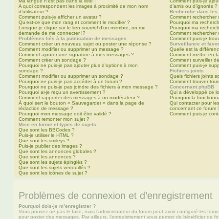
Ma langue n’est pas dans la liste !
Comment puis-je ajoute
A quoi correspondent les images à proximité de mon nom
d’amis ou d’ignorés ?
d’utilisateur ?
Recherche dans les
Comment puis-je afficher un avatar ?
Comment rechercher d
Qu’est-ce que mon rang et comment le modifier ?
Pourquoi ma recherch
Lorsque je clique sur le lien
courriel
d’un membre, on me
Pourquoi ma recherch
demande de me connecter !?
Comment rechercher 
Problèmes liés à la publication de messages
Comment puis-je trou
Comment créer un nouveau sujet ou poster une réponse ?
Surveillance et favor
Comment modifier ou supprimer un message ?
Quelle est la différenc
Comment ajouter une signature à mes messages ?
Comment mettre en fav
Comment créer un sondage ?
Comment surveiller d
Pourquoi ne puis-je pas ajouter plus d’options à mon
Comment puis-je suppr
sondage ?
Fichiers joints
Comment modifier ou supprimer un sondage ?
Quels fichiers joints 
Pourquoi ne puis-je pas accéder à un forum ?
Comment trouver tous 
Pourquoi ne puis-je pas joindre des fichiers à mon message ?
Concernant phpBB
Pourquoi ai-je reçu un avertissement ?
Qui a développé ce lo
Comment rapporter des messages à un modérateur ?
Pourquoi la fonctionna
À quoi sert le bouton « Sauvegarder » dans la page de
Qui contacter pour le
rédaction de message ?
concernant ce forum 
Pourquoi mon message doit être validé ?
Comment puis-je conta
Comment remonter mon sujet ?
Mise en forme et types de sujets
Que sont les BBCodes ?
Puis-je utiliser le HTML ?
Que sont les smileys ?
Puis-je publier des images ?
Que sont les annonces globales ?
Que sont les annonces ?
Que sont les sujets épinglés ?
Que sont les sujets verrouillés ?
Que sont les icônes de sujet ?
Problèmes de connexion et d’enregistrement
Pourquoi dois-je m’enregistrer ?
Vous pouvez ne pas le faire, mais l’administrateur du forum peut avoir configuré les forums
pour poster des messages. Par ailleurs, l’enregistrement vous permet de bénéficier de f