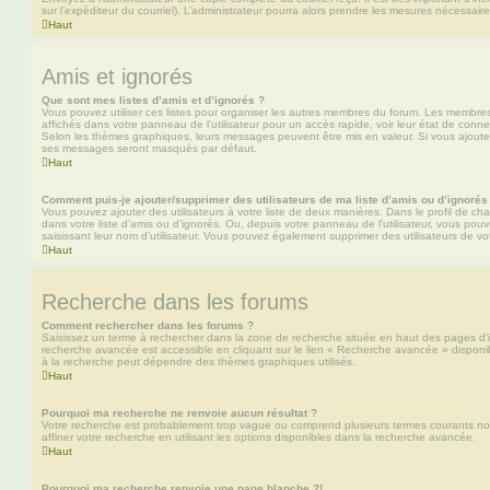
sur l’expéditeur du courriel). L’administrateur pourra alors prendre les mesures nécessaire
Haut
Amis et ignorés
Que sont mes listes d’amis et d’ignorés ?
Vous pouvez utiliser ces listes pour organiser les autres membres du forum. Les membres 
affichés dans votre panneau de l’utilisateur pour un accès rapide, voir leur état de con
Selon les thèmes graphiques, leurs messages peuvent être mis en valeur. Si vous ajoutez u
ses messages seront masqués par défaut.
Haut
Comment puis-je ajouter/supprimer des utilisateurs de ma liste d’amis ou d’ignorés
Vous pouvez ajouter des utilisateurs à votre liste de deux manières. Dans le profil de cha
dans votre liste d’amis ou d’ignorés. Ou, depuis votre panneau de l’utilisateur, vous p
saisissant leur nom d’utilisateur. Vous pouvez également supprimer des utilisateurs de v
Haut
Recherche dans les forums
Comment rechercher dans les forums ?
Saisissez un terme à rechercher dans la zone de recherche située en haut des pages d’
recherche avancée est accessible en cliquant sur le lien « Recherche avancée » disponib
à la recherche peut dépendre des thèmes graphiques utilisés.
Haut
Pourquoi ma recherche ne renvoie aucun résultat ?
Votre recherche est probablement trop vague ou comprend plusieurs termes courants 
affiner votre recherche en utilisant les options disponibles dans la recherche avancée.
Haut
Pourquoi ma recherche renvoie une page blanche ?!