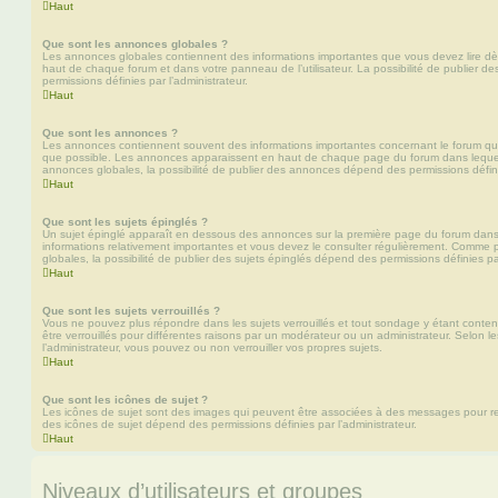
Haut
Que sont les annonces globales ?
Les annonces globales contiennent des informations importantes que vous devez lire dè
haut de chaque forum et dans votre panneau de l’utilisateur. La possibilité de publier
permissions définies par l’administrateur.
Haut
Que sont les annonces ?
Les annonces contiennent souvent des informations importantes concernant le forum que
que possible. Les annonces apparaissent en haut de chaque page du forum dans lequel
annonces globales, la possibilité de publier des annonces dépend des permissions définie
Haut
Que sont les sujets épinglés ?
Un sujet épinglé apparaît en dessous des annonces sur la première page du forum dans leq
informations relativement importantes et vous devez le consulter régulièrement. Comme
globales, la possibilité de publier des sujets épinglés dépend des permissions définies par
Haut
Que sont les sujets verrouillés ?
Vous ne pouvez plus répondre dans les sujets verrouillés et tout sondage y étant conten
être verrouillés pour différentes raisons par un modérateur ou un administrateur. Selon 
l’administrateur, vous pouvez ou non verrouiller vos propres sujets.
Haut
Que sont les icônes de sujet ?
Les icônes de sujet sont des images qui peuvent être associées à des messages pour reflét
des icônes de sujet dépend des permissions définies par l’administrateur.
Haut
Niveaux d’utilisateurs et groupes