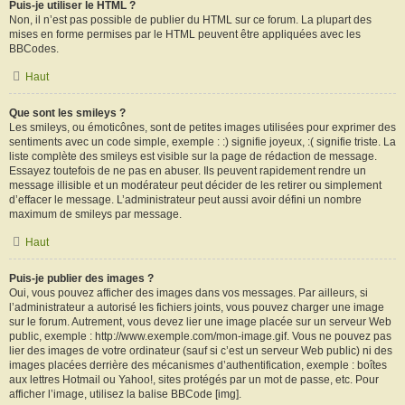
Puis-je utiliser le HTML ?
Non, il n’est pas possible de publier du HTML sur ce forum. La plupart des
mises en forme permises par le HTML peuvent être appliquées avec les
BBCodes.
Haut
Que sont les smileys ?
Les smileys, ou émoticônes, sont de petites images utilisées pour exprimer des
sentiments avec un code simple, exemple : :) signifie joyeux, :( signifie triste. La
liste complète des smileys est visible sur la page de rédaction de message.
Essayez toutefois de ne pas en abuser. Ils peuvent rapidement rendre un
message illisible et un modérateur peut décider de les retirer ou simplement
d’effacer le message. L’administrateur peut aussi avoir défini un nombre
maximum de smileys par message.
Haut
Puis-je publier des images ?
Oui, vous pouvez afficher des images dans vos messages. Par ailleurs, si
l’administrateur a autorisé les fichiers joints, vous pouvez charger une image
sur le forum. Autrement, vous devez lier une image placée sur un serveur Web
public, exemple : http://www.exemple.com/mon-image.gif. Vous ne pouvez pas
lier des images de votre ordinateur (sauf si c’est un serveur Web public) ni des
images placées derrière des mécanismes d’authentification, exemple : boîtes
aux lettres Hotmail ou Yahoo!, sites protégés par un mot de passe, etc. Pour
afficher l’image, utilisez la balise BBCode [img].