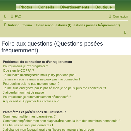
Photos
Conseils
Divertissements
Boutique
FAQ
Connexion
Index du forum
Foire aux questions (Questions posées fréquemment)
R
e
Foire aux questions (Questions posées
c
fréquemment)
h
e
Problèmes de connexion et d’enregistrement
Pourquoi dois-je m’enregistrer ?
r
Que signifie COPPA ?
c
Je souhaite m’enregistrer, mais je n’y parviens pas !
Je suis enregistré mais je ne peux pas me connecter !
h
Pourquoi ne puis-je pas me connecter ?
Je me suis enregistré par le passé mais je ne peux plus me connecter ?!
e
J’ai perdu mon mot de passe !
r
Pourquoi suis-je automatiquement déconnecté ?
À quoi sert « Supprimer les cookies » ?
Paramètres et préférences de l’utilisateur
Comment modifier mes paramètres ?
Comment empêcher mon nom d’apparaître dans la liste des membres connectés ?
Les heures ne sont pas correctes !
J’ai changé mon fuseau horaire et l’heure est toujours incorrecte !