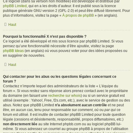
Ce logiciel (dans sa version non modifiée) est développé et distribué par
phpBB Limited
, qui en a les droits d’auteur. Il est publié sous la licence
publique générale GNU version 2 (GPL-2.0) et peut être diffusé librement. Pour
plus d’informations, visitez la page «
À propos de phpBB
» (en anglais).
Haut
Pourquoi la fonctionnalité X n’est pas disponible ?
Ce logiciel a été développé et mis sous licence par phpBB Limited. Si vous
pensez qu’une fonctionnalité nécessite d’être ajoutée, visitez la page
phpBB Ideas
(en anglais) où vous pouvez voter pour des idées proposées ou
en suggérer de nouvelles.
Haut
Qui contacter pour les abus ou les questions légales concernant ce
forum ?
Contactez n’importe lequel des administrateurs de la liste « L’équipe du
forum ». Si vous restez sans réponse alors prenez contact avec le propriétaire
du domaine (en faisant une
recherche sur whois
) ou si un service gratuit est
utilisé (exemple : Yahoo!, Free, f2s.com, etc.), avec le service de gestion ou des
abus. Notez que phpBB Limited
n’a absolument aucun contrôle
et ne peut
être, en aucun cas, tenu pour responsable sur
comment
,
où
ou
par qui
ce
forum est utilisé. Il est inutile de contacter phpBB Limited pour toute question
légale (cessions et désistements, responsabilité, propos diffamatoires, etc.)
non directement liée
au site Internet phpbb.com ou au logiciel phpBB lui-
même. Si vous adressez un courriel au groupe phpBB à propos de l’utilisation