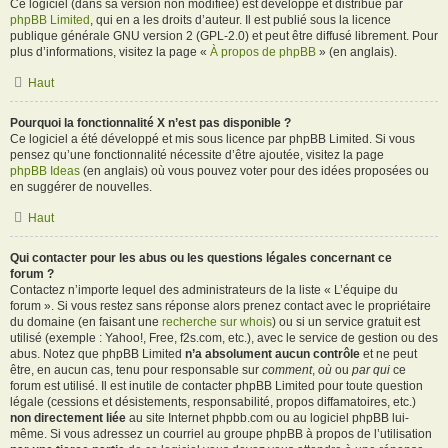
Ce logiciel (dans sa version non modifiée) est développé et distribué par
phpBB Limited
, qui en a les droits d’auteur. Il est publié sous la licence
publique générale GNU version 2 (GPL-2.0) et peut être diffusé librement. Pour
plus d’informations, visitez la page «
À propos de phpBB
» (en anglais).
Haut
Pourquoi la fonctionnalité X n’est pas disponible ?
Ce logiciel a été développé et mis sous licence par phpBB Limited. Si vous
pensez qu’une fonctionnalité nécessite d’être ajoutée, visitez la page
phpBB Ideas
(en anglais) où vous pouvez voter pour des idées proposées ou
en suggérer de nouvelles.
Haut
Qui contacter pour les abus ou les questions légales concernant ce
forum ?
Contactez n’importe lequel des administrateurs de la liste « L’équipe du
forum ». Si vous restez sans réponse alors prenez contact avec le propriétaire
du domaine (en faisant une
recherche sur whois
) ou si un service gratuit est
utilisé (exemple : Yahoo!, Free, f2s.com, etc.), avec le service de gestion ou des
abus. Notez que phpBB Limited
n’a absolument aucun contrôle
et ne peut
être, en aucun cas, tenu pour responsable sur
comment
,
où
ou
par qui
ce
forum est utilisé. Il est inutile de contacter phpBB Limited pour toute question
légale (cessions et désistements, responsabilité, propos diffamatoires, etc.)
non directement liée
au site Internet phpbb.com ou au logiciel phpBB lui-
même. Si vous adressez un courriel au groupe phpBB à propos de l’utilisation