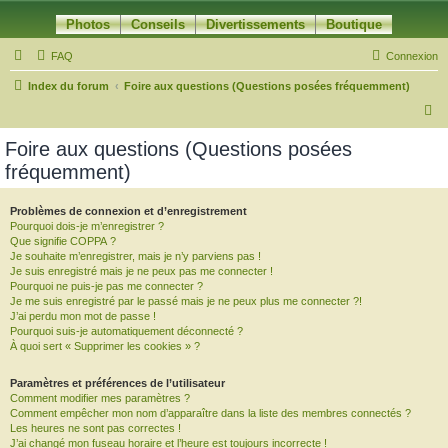
Photos
Conseils
Divertissements
Boutique
FAQ
Connexion
Index du forum
Foire aux questions (Questions posées fréquemment)
R
e
Foire aux questions (Questions posées
c
fréquemment)
h
e
Problèmes de connexion et d’enregistrement
Pourquoi dois-je m’enregistrer ?
r
Que signifie COPPA ?
c
Je souhaite m’enregistrer, mais je n’y parviens pas !
Je suis enregistré mais je ne peux pas me connecter !
h
Pourquoi ne puis-je pas me connecter ?
Je me suis enregistré par le passé mais je ne peux plus me connecter ?!
e
J’ai perdu mon mot de passe !
r
Pourquoi suis-je automatiquement déconnecté ?
À quoi sert « Supprimer les cookies » ?
Paramètres et préférences de l’utilisateur
Comment modifier mes paramètres ?
Comment empêcher mon nom d’apparaître dans la liste des membres connectés ?
Les heures ne sont pas correctes !
J’ai changé mon fuseau horaire et l’heure est toujours incorrecte !