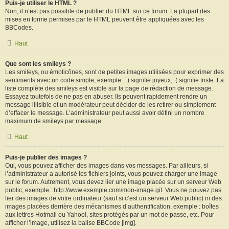
Puis-je utiliser le HTML ?
Non, il n’est pas possible de publier du HTML sur ce forum. La plupart des
mises en forme permises par le HTML peuvent être appliquées avec les
BBCodes.
Haut
Que sont les smileys ?
Les smileys, ou émoticônes, sont de petites images utilisées pour exprimer des
sentiments avec un code simple, exemple : :) signifie joyeux, :( signifie triste. La
liste complète des smileys est visible sur la page de rédaction de message.
Essayez toutefois de ne pas en abuser. Ils peuvent rapidement rendre un
message illisible et un modérateur peut décider de les retirer ou simplement
d’effacer le message. L’administrateur peut aussi avoir défini un nombre
maximum de smileys par message.
Haut
Puis-je publier des images ?
Oui, vous pouvez afficher des images dans vos messages. Par ailleurs, si
l’administrateur a autorisé les fichiers joints, vous pouvez charger une image
sur le forum. Autrement, vous devez lier une image placée sur un serveur Web
public, exemple : http://www.exemple.com/mon-image.gif. Vous ne pouvez pas
lier des images de votre ordinateur (sauf si c’est un serveur Web public) ni des
images placées derrière des mécanismes d’authentification, exemple : boîtes
aux lettres Hotmail ou Yahoo!, sites protégés par un mot de passe, etc. Pour
afficher l’image, utilisez la balise BBCode [img].