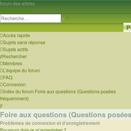
forum des arbres
Vers le contenu
Recherche
Rechercher
avancée
P
Accès rapide
Sujets sans réponse
Sujets actifs
Rechercher
Membres
L’équipe du forum
FAQ
Connexion
Index du forum
Foire aux questions (Questions posées
fréquemment)
Rechercher
Foire aux questions (Questions posée
Problèmes de connexion et d’enregistrement
Pourquoi dois-je m’enregistrer ?