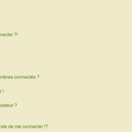
necter ?!
embres connectés ?
 !
isateur ?
de de me connecter !?