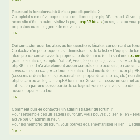
Pourquoi la fonctionnalité X n’est pas disponible ?
Ce logiciel a été développé et mis sous licence par phpBB Limited. Si vous
nécessite d’être ajoutée, visitez la page
phpBB Ideas
(en anglais) où vous 
proposées ou en suggérer de nouvelles.
Haut
Qui contacter pour les abus ou les questions légales concernant ce for
Contactez n’importe lequel des administrateurs de la liste « L’équipe du fo
alors prenez contact avec le propriétaire du domaine (en faisant une
recher
gratuit est utilisé (exemple : Yahoo!, Free, f2s.com, etc.), avec le service d
phpBB Limited
n’a absolument aucun contrôle
et ne peut être, en aucun c
comment
,
où
ou
par qui
ce forum est utilisé. Il est inutile de contacter phpB
(cessions et désistements, responsabilité, propos diffamatoires, etc.)
non di
phpbb.com ou au logiciel phpBB lui-même. Si vous adressez un courriel a
l’utilisation
par une tierce partie
de ce logiciel vous devez vous attendre à 
aucune réponse du tout.
Haut
Comment puis-je contacter un administrateur du forum ?
Pour l’ensemble des utilisateurs du forum, vous pouvez utiliser le lien « Nous
activé par un administrateur.
Pour les membres du forum, vous pouvez également utiliser le lien « L’équi
Haut