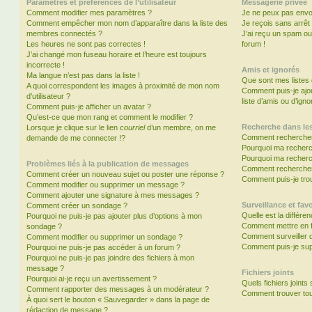
Paramètres et préférences de l’utilisateur
Messagerie privée
Comment modifier mes paramètres ?
Je ne peux pas envo
Comment empêcher mon nom d’apparaître dans la liste des
Je reçois sans arrêt
membres connectés ?
J’ai reçu un spam ou
Les heures ne sont pas correctes !
forum !
J’ai changé mon fuseau horaire et l’heure est toujours
incorrecte !
Amis et ignorés
Ma langue n’est pas dans la liste !
Que sont mes listes 
A quoi correspondent les images à proximité de mon nom
Comment puis-je ajou
d’utilisateur ?
liste d’amis ou d’igno
Comment puis-je afficher un avatar ?
Qu’est-ce que mon rang et comment le modifier ?
Recherche dans le
Lorsque je clique sur le lien
courriel
d’un membre, on me
Comment rechercher
demande de me connecter !?
Pourquoi ma recherc
Pourquoi ma recherc
Problèmes liés à la publication de messages
Comment recherche
Comment créer un nouveau sujet ou poster une réponse ?
Comment puis-je tro
Comment modifier ou supprimer un message ?
Comment ajouter une signature à mes messages ?
Surveillance et favo
Comment créer un sondage ?
Quelle est la différen
Pourquoi ne puis-je pas ajouter plus d’options à mon
Comment mettre en fa
sondage ?
Comment surveiller 
Comment modifier ou supprimer un sondage ?
Comment puis-je sup
Pourquoi ne puis-je pas accéder à un forum ?
Pourquoi ne puis-je pas joindre des fichiers à mon
message ?
Fichiers joints
Pourquoi ai-je reçu un avertissement ?
Quels fichiers joints
Comment rapporter des messages à un modérateur ?
Comment trouver tous
À quoi sert le bouton « Sauvegarder » dans la page de
rédaction de message ?