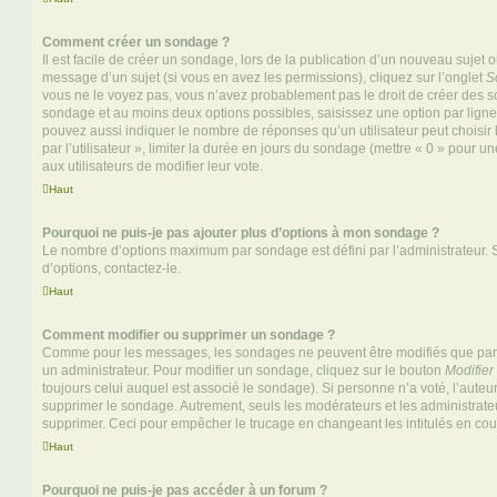
Comment créer un sondage ?
Il est facile de créer un sondage, lors de la publication d’un nouveau sujet 
message d’un sujet (si vous en avez les permissions), cliquez sur l’onglet
S
vous ne le voyez pas, vous n’avez probablement pas le droit de créer des so
sondage et au moins deux options possibles, saisissez une option par lig
pouvez aussi indiquer le nombre de réponses qu’un utilisateur peut choisir 
par l’utilisateur », limiter la durée en jours du sondage (mettre « 0 » pour un
aux utilisateurs de modifier leur vote.
Haut
Pourquoi ne puis-je pas ajouter plus d’options à mon sondage ?
Le nombre d’options maximum par sondage est défini par l’administrateur. S
d’options, contactez-le.
Haut
Comment modifier ou supprimer un sondage ?
Comme pour les messages, les sondages ne peuvent être modifiés que par l
un administrateur. Pour modifier un sondage, cliquez sur le bouton
Modifier
toujours celui auquel est associé le sondage). Si personne n’a voté, l’auteu
supprimer le sondage. Autrement, seuls les modérateurs et les administrateu
supprimer. Ceci pour empêcher le trucage en changeant les intitulés en co
Haut
Pourquoi ne puis-je pas accéder à un forum ?