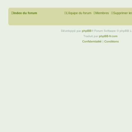
Index du forum
L’équipe du forum
Membres
Supprimer le
Développé par
phpBB
® Forum Software © phpBB L
Traduit par
phpBB-fr.com
Confidentialité
|
Conditions