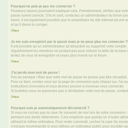
Pourquoi ne puis-je pas me connecter ?
Plusieurs raisons pourraient expliquer cela. Premièrement, vérifiez que votre
passe soient corrects. S’ils le sont, contactez un administrateur du forum po
banni. Il est également possible que le propriétaire du site Internet ait une 
et qu’il devra la corriger.
Haut
Je me suis enregistré par le passé mais je ne peux plus me connecter ?
Il est possible qu’un administrateur ait désactivé ou supprimé votre compte. 
régulièrement les membres ne postant pas pour réduire la taille de la base 
tentez de vous ré-enregistrer et soyez plus investi sur le forum.
Haut
J’ai perdu mon mot de passe !
Pas de panique ! Bien que votre mot de passe ne puisse pas être récupéré, il 
Pour ce faire, rendez vous sur la page de connexion puis cliquez sur
J’ai o
instructions énoncées et vous devriez pouvoir à nouveau vous connecter.
Si toutefois vous ne parveniez pas à réinitialiser votre mot de passe, contac
Haut
Pourquoi suis-je automatiquement déconnecté ?
Si vous ne cochez pas la case
Se souvenir de moi
lors de votre connexion,
pendant une durée déterminée. Cela empêche que quelqu’un d’autre utilise
utilisant le même ordinateur. Pour rester connecté, cochez la case
Se souve
n’est pas recommandé si vous utilisez un ordinateur public pour accéder au