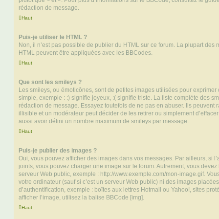
plutôt que < et >. Pour plus d’informations sur le BBCode, consultez le gui
rédaction de message.
Haut
Puis-je utiliser le HTML ?
Non, il n’est pas possible de publier du HTML sur ce forum. La plupart des 
HTML peuvent être appliquées avec les BBCodes.
Haut
Que sont les smileys ?
Les smileys, ou émoticônes, sont de petites images utilisées pour exprime
simple, exemple : :) signifie joyeux, :( signifie triste. La liste complète des s
rédaction de message. Essayez toutefois de ne pas en abuser. Ils peuvent
illisible et un modérateur peut décider de les retirer ou simplement d’efface
aussi avoir défini un nombre maximum de smileys par message.
Haut
Puis-je publier des images ?
Oui, vous pouvez afficher des images dans vos messages. Par ailleurs, si l’a
joints, vous pouvez charger une image sur le forum. Autrement, vous devez 
serveur Web public, exemple : http://www.exemple.com/mon-image.gif. Vou
votre ordinateur (sauf si c’est un serveur Web public) ni des images placé
d’authentification, exemple : boîtes aux lettres Hotmail ou Yahoo!, sites pro
afficher l’image, utilisez la balise BBCode [img].
Haut