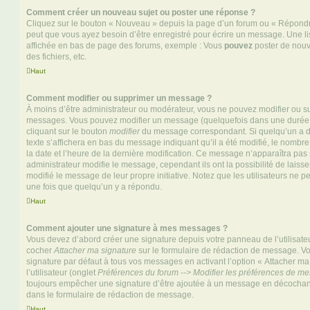
Comment créer un nouveau sujet ou poster une réponse ?
Cliquez sur le bouton « Nouveau » depuis la page d’un forum ou « Répondre 
peut que vous ayez besoin d’être enregistré pour écrire un message. Une li
affichée en bas de page des forums, exemple : Vous
pouvez
poster de nouv
des fichiers, etc.
Haut
Comment modifier ou supprimer un message ?
À moins d’être administrateur ou modérateur, vous ne pouvez modifier ou 
messages. Vous pouvez modifier un message (quelquefois dans une durée l
cliquant sur le bouton
modifier
du message correspondant. Si quelqu’un a d
texte s’affichera en bas du message indiquant qu’il a été modifié, le nombre 
la date et l’heure de la dernière modification. Ce message n’apparaîtra pas
administrateur modifie le message, cependant ils ont la possibilité de laisse
modifié le message de leur propre initiative. Notez que les utilisateurs n
une fois que quelqu’un y a répondu.
Haut
Comment ajouter une signature à mes messages ?
Vous devez d’abord créer une signature depuis votre panneau de l’utilisate
cocher
Attacher ma signature
sur le formulaire de rédaction de message. Vo
signature par défaut à tous vos messages en activant l’option « Attacher ma
l’utilisateur (onglet
Préférences du forum --> Modifier les préférences de m
toujours empêcher une signature d’être ajoutée à un message en décochan
dans le formulaire de rédaction de message.
Haut