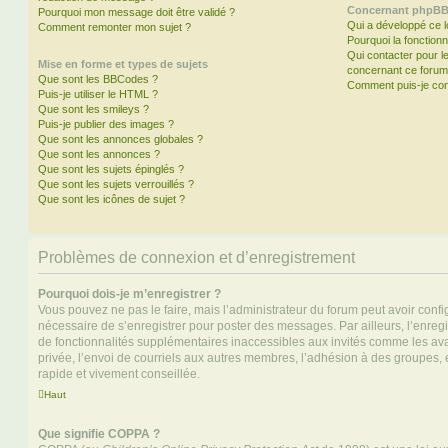
Concernant phpB
Pourquoi mon message doit être validé ?
Qui a développé ce l
Comment remonter mon sujet ?
Pourquoi la fonctionn
Qui contacter pour l
Mise en forme et types de sujets
concernant ce forum
Que sont les BBCodes ?
Comment puis-je cont
Puis-je utiliser le HTML ?
Que sont les smileys ?
Puis-je publier des images ?
Que sont les annonces globales ?
Que sont les annonces ?
Que sont les sujets épinglés ?
Que sont les sujets verrouillés ?
Que sont les icônes de sujet ?
Problèmes de connexion et d’enregistrement
Pourquoi dois-je m’enregistrer ?
Vous pouvez ne pas le faire, mais l’administrateur du forum peut avoir configu
nécessaire de s’enregistrer pour poster des messages. Par ailleurs, l’enreg
de fonctionnalités supplémentaires inaccessibles aux invités comme les av
privée, l’envoi de courriels aux autres membres, l’adhésion à des groupes, 
rapide et vivement conseillée.
Haut
Que signifie COPPA ?