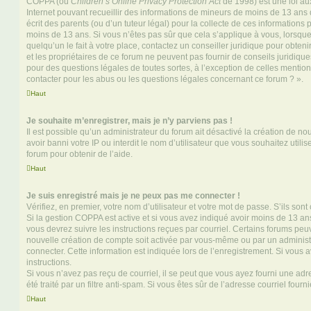
COPPA (ou
Children’s Online Privacy Protection Act
de 1998) est une loi aux
Internet pouvant recueillir des informations de mineurs de moins de 13 ans
écrit des parents (ou d’un tuteur légal) pour la collecte de ces informations 
moins de 13 ans. Si vous n’êtes pas sûr que cela s’applique à vous, lorsqu
quelqu’un le fait à votre place, contactez un conseiller juridique pour obte
et les propriétaires de ce forum ne peuvent pas fournir de conseils juridique
pour des questions légales de toutes sortes, à l’exception de celles mentio
contacter pour les abus ou les questions légales concernant ce forum ? ».
Haut
Je souhaite m’enregistrer, mais je n’y parviens pas !
Il est possible qu’un administrateur du forum ait désactivé la création de 
avoir banni votre IP ou interdit le nom d’utilisateur que vous souhaitez utili
forum pour obtenir de l’aide.
Haut
Je suis enregistré mais je ne peux pas me connecter !
Vérifiez, en premier, votre nom d’utilisateur et votre mot de passe. S’ils sont c
Si la gestion COPPA est active et si vous avez indiqué avoir moins de 13 ans
vous devrez suivre les instructions reçues par courriel. Certains forums pe
nouvelle création de compte soit activée par vous-même ou par un administ
connecter. Cette information est indiquée lors de l’enregistrement. Si vous a
instructions.
Si vous n’avez pas reçu de courriel, il se peut que vous ayez fourni une adre
été traité par un filtre anti-spam. Si vous êtes sûr de l’adresse courriel fourn
Haut