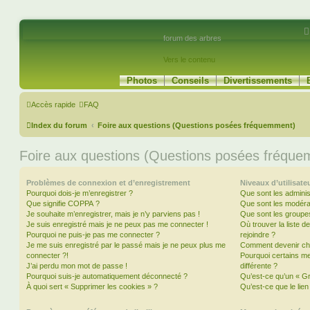
forum des arbres
Vers le contenu
Photos
Conseils
Divertissements
Accès rapide
FAQ
Index du forum
Foire aux questions (Questions posées fréquemment)
Foire aux questions (Questions posées fréqu
Problèmes de connexion et d’enregistrement
Niveaux d’utilisate
Pourquoi dois-je m’enregistrer ?
Que sont les adminis
Que signifie COPPA ?
Que sont les modéra
Je souhaite m’enregistrer, mais je n’y parviens pas !
Que sont les groupes 
Je suis enregistré mais je ne peux pas me connecter !
Où trouver la liste d
Pourquoi ne puis-je pas me connecter ?
rejoindre ?
Je me suis enregistré par le passé mais je ne peux plus me
Comment devenir ch
connecter ?!
Pourquoi certains m
J’ai perdu mon mot de passe !
différente ?
Pourquoi suis-je automatiquement déconnecté ?
Qu’est-ce qu’un « Gr
À quoi sert « Supprimer les cookies » ?
Qu’est-ce que le lien