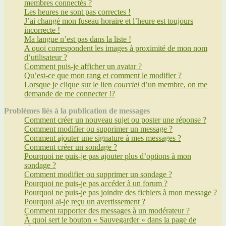
membres connectés ?
Les heures ne sont pas correctes !
J’ai changé mon fuseau horaire et l’heure est toujours
incorrecte !
Ma langue n’est pas dans la liste !
A quoi correspondent les images à proximité de mon nom
d’utilisateur ?
Comment puis-je afficher un avatar ?
Qu’est-ce que mon rang et comment le modifier ?
Lorsque je clique sur le lien
courriel
d’un membre, on me
demande de me connecter !?
Problèmes liés à la publication de messages
Comment créer un nouveau sujet ou poster une réponse ?
Comment modifier ou supprimer un message ?
Comment ajouter une signature à mes messages ?
Comment créer un sondage ?
Pourquoi ne puis-je pas ajouter plus d’options à mon
sondage ?
Comment modifier ou supprimer un sondage ?
Pourquoi ne puis-je pas accéder à un forum ?
Pourquoi ne puis-je pas joindre des fichiers à mon message ?
Pourquoi ai-je reçu un avertissement ?
Comment rapporter des messages à un modérateur ?
À quoi sert le bouton « Sauvegarder » dans la page de