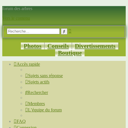
forum des arbres
Vers le contenu
Recherche
Rechercher
avancée
Photos
Conseils
Divertissements
Boutique
Accès rapide
Sujets sans réponse
Sujets actifs
Rechercher
Membres
L’équipe du forum
FAQ
Connexion