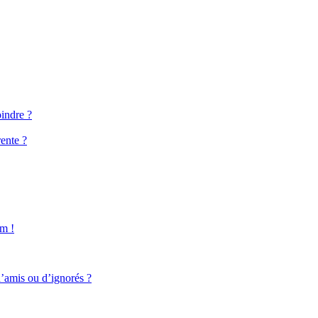
oindre ?
ente ?
um !
d’amis ou d’ignorés ?