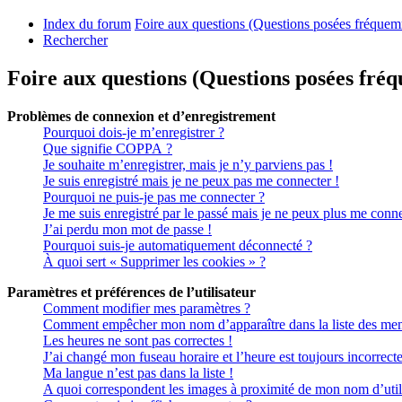
Index du forum
Foire aux questions (Questions posées fréque
Rechercher
Foire aux questions (Questions posées fr
Problèmes de connexion et d’enregistrement
Pourquoi dois-je m’enregistrer ?
Que signifie COPPA ?
Je souhaite m’enregistrer, mais je n’y parviens pas !
Je suis enregistré mais je ne peux pas me connecter !
Pourquoi ne puis-je pas me connecter ?
Je me suis enregistré par le passé mais je ne peux plus me conne
J’ai perdu mon mot de passe !
Pourquoi suis-je automatiquement déconnecté ?
À quoi sert « Supprimer les cookies » ?
Paramètres et préférences de l’utilisateur
Comment modifier mes paramètres ?
Comment empêcher mon nom d’apparaître dans la liste des me
Les heures ne sont pas correctes !
J’ai changé mon fuseau horaire et l’heure est toujours incorrecte
Ma langue n’est pas dans la liste !
A quoi correspondent les images à proximité de mon nom d’util