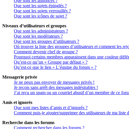
Que sont les annonces ?
Que sont les sujets épinglés ?
Que sont les sujets verrouillés ?
Que sont les icônes de sujet ?
Niveaux d’utilisateurs et groupes
Que sont les administrateurs ?
Que sont les modérateurs ?
Que sont les groupes d’utilisateurs ?
Où trouver la liste des groupes d’utilisateurs et comment les rej
Comment devenir chef de groupe ?
Pourquoi certains membres apparaissent dans une couleur différ
Qu’est-ce qu’un « Groupe par défaut » ?
Qu’est-ce que le lien « L’équipe du forum » ?
Messagerie privée
Je ne peux pas envoyer de messages privés !
Je reçois sans arrêt des messages indésirables !
J’ai reçu un spam ou un courriel abusif d’un membre de ce for
Amis et ignorés
Que sont mes listes d’amis et d’ignorés ?
Comment puis-je ajouter/supprimer des utilisateurs de ma liste 
Recherche dans les forums
Comment rechercher dans les forums ?