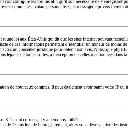
 avoir configuré les forums afin qu’il soit nécessaire de s’enregistrer p
invités comme les avatars personnalisés, la messagerie privée, l’envoi d
st une loi aux États-Unis qui dit que les sites Internet pouvant recueil
llecte de ces informations permettant d’identifier un mineur de moins de
ontactez un conseiller juridique pour obtenir son avis. Notez que phpBB 
ions légales de toutes sortes, à l’exception de celles mentionnées dans l
réation de nouveaux comptes. Il peut également avoir banni votre IP ou in
. S’ils sont corrects, il y a deux possibilités :
ns de 13 ans lors de l’enregistrement, alors vous devrez suivre les ins