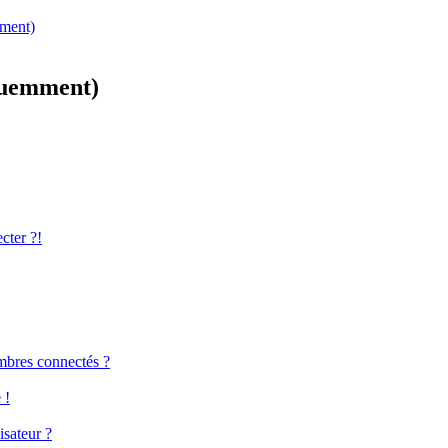
mment)
équemment)
cter ?!
mbres connectés ?
 !
isateur ?