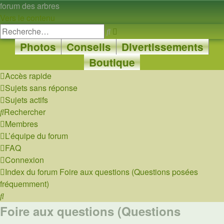
forum des arbres
Vers le contenu
Recherche
Rechercher
avancée
Photos
Conseils
Divertissements
Boutique
Accès rapide
Sujets sans réponse
Sujets actifs
Rechercher
Membres
L’équipe du forum
FAQ
Connexion
Index du forum
Foire aux questions (Questions posées
fréquemment)
Rechercher
Foire aux questions (Questions