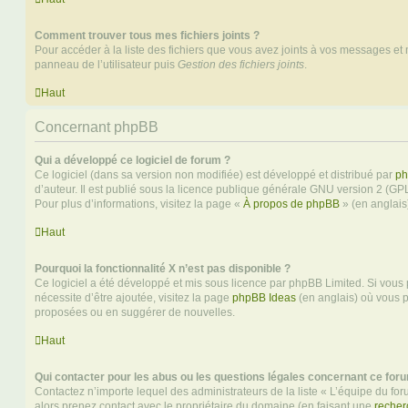
Comment trouver tous mes fichiers joints ?
Pour accéder à la liste des fichiers que vous avez joints à vos messages et
panneau de l’utilisateur puis
Gestion des fichiers joints
.
Haut
Concernant phpBB
Qui a développé ce logiciel de forum ?
Ce logiciel (dans sa version non modifiée) est développé et distribué par
ph
d’auteur. Il est publié sous la licence publique générale GNU version 2 (GPL-
Pour plus d’informations, visitez la page «
À propos de phpBB
» (en anglais
Haut
Pourquoi la fonctionnalité X n’est pas disponible ?
Ce logiciel a été développé et mis sous licence par phpBB Limited. Si vous
nécessite d’être ajoutée, visitez la page
phpBB Ideas
(en anglais) où vous 
proposées ou en suggérer de nouvelles.
Haut
Qui contacter pour les abus ou les questions légales concernant ce for
Contactez n’importe lequel des administrateurs de la liste « L’équipe du fo
alors prenez contact avec le propriétaire du domaine (en faisant une
recher