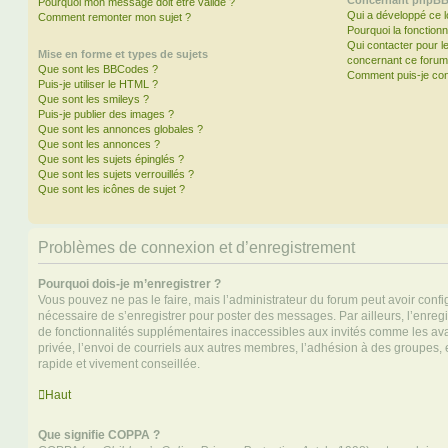
Concernant phpB
Pourquoi mon message doit être validé ?
Qui a développé ce l
Comment remonter mon sujet ?
Pourquoi la fonctionn
Qui contacter pour l
Mise en forme et types de sujets
concernant ce forum
Que sont les BBCodes ?
Comment puis-je cont
Puis-je utiliser le HTML ?
Que sont les smileys ?
Puis-je publier des images ?
Que sont les annonces globales ?
Que sont les annonces ?
Que sont les sujets épinglés ?
Que sont les sujets verrouillés ?
Que sont les icônes de sujet ?
Problèmes de connexion et d’enregistrement
Pourquoi dois-je m’enregistrer ?
Vous pouvez ne pas le faire, mais l’administrateur du forum peut avoir configu
nécessaire de s’enregistrer pour poster des messages. Par ailleurs, l’enreg
de fonctionnalités supplémentaires inaccessibles aux invités comme les av
privée, l’envoi de courriels aux autres membres, l’adhésion à des groupes, 
rapide et vivement conseillée.
Haut
Que signifie COPPA ?