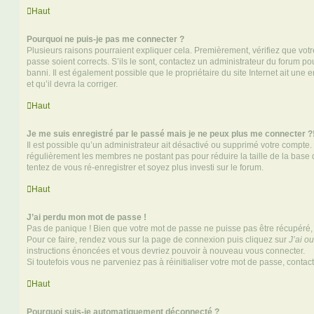
Haut
Pourquoi ne puis-je pas me connecter ?
Plusieurs raisons pourraient expliquer cela. Premièrement, vérifiez que votre
passe soient corrects. S’ils le sont, contactez un administrateur du forum po
banni. Il est également possible que le propriétaire du site Internet ait une 
et qu’il devra la corriger.
Haut
Je me suis enregistré par le passé mais je ne peux plus me connecter ?
Il est possible qu’un administrateur ait désactivé ou supprimé votre compte. 
régulièrement les membres ne postant pas pour réduire la taille de la base 
tentez de vous ré-enregistrer et soyez plus investi sur le forum.
Haut
J’ai perdu mon mot de passe !
Pas de panique ! Bien que votre mot de passe ne puisse pas être récupéré, il 
Pour ce faire, rendez vous sur la page de connexion puis cliquez sur
J’ai o
instructions énoncées et vous devriez pouvoir à nouveau vous connecter.
Si toutefois vous ne parveniez pas à réinitialiser votre mot de passe, contac
Haut
Pourquoi suis-je automatiquement déconnecté ?