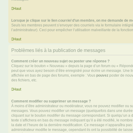
Haut
Lorsque je clique sur le lien
courriel
d’un membre, on me demande de me
Seuls les membres peuvent s’envoyer des courriels via le formulaire intégré (
l’administrateur). Ceci pour empêcher l’utilisation malveillante de la fonctionn
Haut
Problèmes liés à la publication de messages
Comment créer un nouveau sujet ou poster une réponse ?
Cliquez sur le bouton « Nouveau » depuis la page d’un forum ou « Répondre 
peut que vous ayez besoin d’être enregistré pour écrire un message. Une li
affichée en bas de page des forums, exemple : Vous
pouvez
poster de nouv
des fichiers, etc.
Haut
Comment modifier ou supprimer un message ?
À moins d’être administrateur ou modérateur, vous ne pouvez modifier ou 
messages. Vous pouvez modifier un message (quelquefois dans une durée l
cliquant sur le bouton
modifier
du message correspondant. Si quelqu’un a d
texte s’affichera en bas du message indiquant qu’il a été modifié, le nombre 
la date et l’heure de la dernière modification. Ce message n’apparaîtra pas
administrateur modifie le message, cependant ils ont la possibilité de laisse