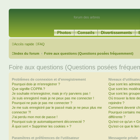
forum des arbres
Photos
Conseils
Divertissements
Accès rapide
FAQ
Index du forum
Foire aux questions (Questions posées fréquemment)
Foire aux questions (Questions posées fréqu
Problèmes de connexion et d’enregistrement
Niveaux d’utilisate
Pourquoi dois-je m’enregistrer ?
Que sont les adminis
Que signifie COPPA ?
Que sont les modéra
Je souhaite m’enregistrer, mais je n’y parviens pas !
Que sont les groupes 
Je suis enregistré mais je ne peux pas me connecter !
Où trouver la liste d
Pourquoi ne puis-je pas me connecter ?
rejoindre ?
Je me suis enregistré par le passé mais je ne peux plus me
Comment devenir ch
connecter ?!
Pourquoi certains m
J’ai perdu mon mot de passe !
différente ?
Pourquoi suis-je automatiquement déconnecté ?
Qu’est-ce qu’un « Gr
À quoi sert « Supprimer les cookies » ?
Qu’est-ce que le lien
Paramètres et préférences de l’utilisateur
Messagerie privée