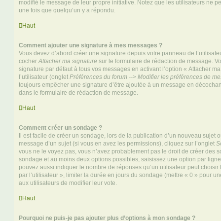
modifié le message de leur propre initiative. Notez que les utilisateurs n
une fois que quelqu’un y a répondu.
Haut
Comment ajouter une signature à mes messages ?
Vous devez d’abord créer une signature depuis votre panneau de l’utilisate
cocher
Attacher ma signature
sur le formulaire de rédaction de message. Vo
signature par défaut à tous vos messages en activant l’option « Attacher ma
l’utilisateur (onglet
Préférences du forum --> Modifier les préférences de m
toujours empêcher une signature d’être ajoutée à un message en décochan
dans le formulaire de rédaction de message.
Haut
Comment créer un sondage ?
Il est facile de créer un sondage, lors de la publication d’un nouveau sujet 
message d’un sujet (si vous en avez les permissions), cliquez sur l’onglet
S
vous ne le voyez pas, vous n’avez probablement pas le droit de créer des so
sondage et au moins deux options possibles, saisissez une option par lig
pouvez aussi indiquer le nombre de réponses qu’un utilisateur peut choisir 
par l’utilisateur », limiter la durée en jours du sondage (mettre « 0 » pour un
aux utilisateurs de modifier leur vote.
Haut
Pourquoi ne puis-je pas ajouter plus d’options à mon sondage ?