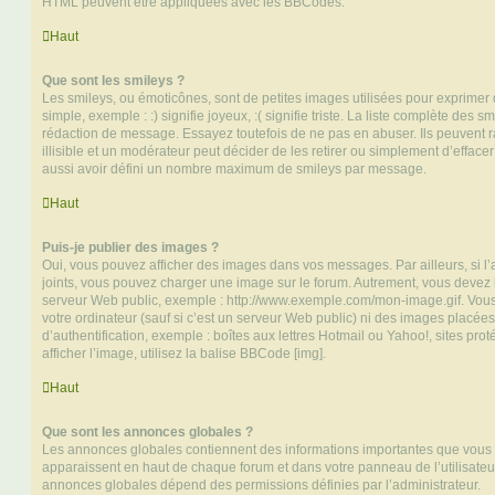
HTML peuvent être appliquées avec les BBCodes.
Haut
Que sont les smileys ?
Les smileys, ou émoticônes, sont de petites images utilisées pour exprime
simple, exemple : :) signifie joyeux, :( signifie triste. La liste complète des s
rédaction de message. Essayez toutefois de ne pas en abuser. Ils peuvent
illisible et un modérateur peut décider de les retirer ou simplement d’efface
aussi avoir défini un nombre maximum de smileys par message.
Haut
Puis-je publier des images ?
Oui, vous pouvez afficher des images dans vos messages. Par ailleurs, si l’a
joints, vous pouvez charger une image sur le forum. Autrement, vous devez 
serveur Web public, exemple : http://www.exemple.com/mon-image.gif. Vou
votre ordinateur (sauf si c’est un serveur Web public) ni des images placé
d’authentification, exemple : boîtes aux lettres Hotmail ou Yahoo!, sites pro
afficher l’image, utilisez la balise BBCode [img].
Haut
Que sont les annonces globales ?
Les annonces globales contiennent des informations importantes que vous d
apparaissent en haut de chaque forum et dans votre panneau de l’utilisateur
annonces globales dépend des permissions définies par l’administrateur.