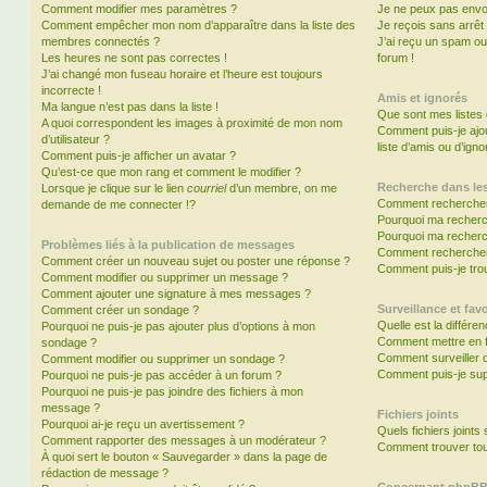
Comment modifier mes paramètres ?
Je ne peux pas envo
Comment empêcher mon nom d’apparaître dans la liste des
Je reçois sans arrêt
membres connectés ?
J’ai reçu un spam ou
Les heures ne sont pas correctes !
forum !
J’ai changé mon fuseau horaire et l’heure est toujours
incorrecte !
Amis et ignorés
Ma langue n’est pas dans la liste !
Que sont mes listes 
A quoi correspondent les images à proximité de mon nom
Comment puis-je ajou
d’utilisateur ?
liste d’amis ou d’igno
Comment puis-je afficher un avatar ?
Qu’est-ce que mon rang et comment le modifier ?
Recherche dans le
Lorsque je clique sur le lien
courriel
d’un membre, on me
Comment rechercher
demande de me connecter !?
Pourquoi ma recherc
Pourquoi ma recherc
Problèmes liés à la publication de messages
Comment recherche
Comment créer un nouveau sujet ou poster une réponse ?
Comment puis-je tro
Comment modifier ou supprimer un message ?
Comment ajouter une signature à mes messages ?
Surveillance et favo
Comment créer un sondage ?
Quelle est la différen
Pourquoi ne puis-je pas ajouter plus d’options à mon
Comment mettre en fa
sondage ?
Comment surveiller 
Comment modifier ou supprimer un sondage ?
Comment puis-je sup
Pourquoi ne puis-je pas accéder à un forum ?
Pourquoi ne puis-je pas joindre des fichiers à mon
message ?
Fichiers joints
Pourquoi ai-je reçu un avertissement ?
Quels fichiers joints
Comment rapporter des messages à un modérateur ?
Comment trouver tous
À quoi sert le bouton « Sauvegarder » dans la page de
rédaction de message ?