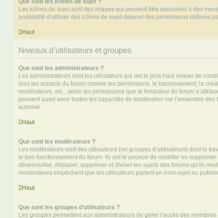
Que sont les icônes de sujet ?
Les icônes de sujet sont des images qui peuvent être associées à des messa
possibilité d’utiliser des icônes de sujet dépend des permissions définies pa
Haut
Niveaux d’utilisateurs et groupes
Que sont les administrateurs ?
Les administrateurs sont les utilisateurs qui ont le plus haut niveau de contrôl
tous les aspects du forum comme les permissions, le bannissement, la créat
modérateurs, etc., selon les permissions que le fondateur du forum a attribu
peuvent aussi avoir toutes les capacités de modération sur l’ensemble des 
autorisé.
Haut
Que sont les modérateurs ?
Les modérateurs sont des utilisateurs (ou groupes d’utilisateurs) dont le trava
le bon fonctionnement du forum. Ils ont le pouvoir de modifier ou supprimer
déverrouiller, déplacer, supprimer et diviser les sujets des forums qu’ils m
modérateurs empêchent que les utilisateurs partent en
hors-sujet
ou publien
Haut
Que sont les groupes d’utilisateurs ?
Les groupes permettent aux administrateurs de gérer l’accès des membres et