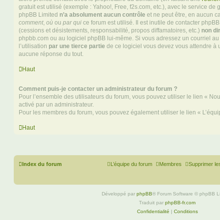
gratuit est utilisé (exemple : Yahoo!, Free, f2s.com, etc.), avec le service d
phpBB Limited
n’a absolument aucun contrôle
et ne peut être, en aucun c
comment
,
où
ou
par qui
ce forum est utilisé. Il est inutile de contacter phpB
(cessions et désistements, responsabilité, propos diffamatoires, etc.)
non di
phpbb.com ou au logiciel phpBB lui-même. Si vous adressez un courriel a
l’utilisation
par une tierce partie
de ce logiciel vous devez vous attendre à 
aucune réponse du tout.
Haut
Comment puis-je contacter un administrateur du forum ?
Pour l’ensemble des utilisateurs du forum, vous pouvez utiliser le lien « Nous
activé par un administrateur.
Pour les membres du forum, vous pouvez également utiliser le lien « L’équi
Haut
Index du forum
L’équipe du forum
Membres
Supprimer le
Développé par
phpBB
® Forum Software © phpBB L
Traduit par
phpBB-fr.com
Confidentialité
|
Conditions