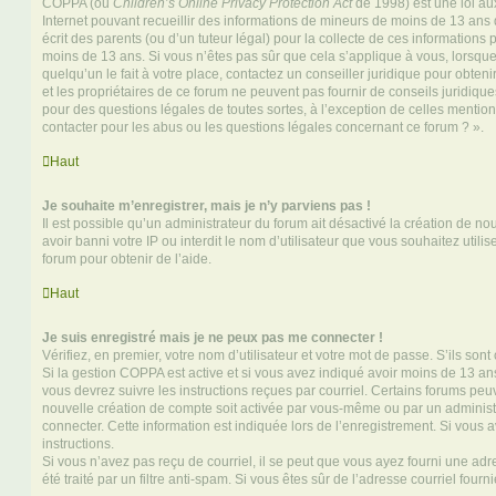
COPPA (ou
Children’s Online Privacy Protection Act
de 1998) est une loi aux
Internet pouvant recueillir des informations de mineurs de moins de 13 ans
écrit des parents (ou d’un tuteur légal) pour la collecte de ces informations 
moins de 13 ans. Si vous n’êtes pas sûr que cela s’applique à vous, lorsqu
quelqu’un le fait à votre place, contactez un conseiller juridique pour obte
et les propriétaires de ce forum ne peuvent pas fournir de conseils juridique
pour des questions légales de toutes sortes, à l’exception de celles mentio
contacter pour les abus ou les questions légales concernant ce forum ? ».
Haut
Je souhaite m’enregistrer, mais je n’y parviens pas !
Il est possible qu’un administrateur du forum ait désactivé la création de 
avoir banni votre IP ou interdit le nom d’utilisateur que vous souhaitez utili
forum pour obtenir de l’aide.
Haut
Je suis enregistré mais je ne peux pas me connecter !
Vérifiez, en premier, votre nom d’utilisateur et votre mot de passe. S’ils sont c
Si la gestion COPPA est active et si vous avez indiqué avoir moins de 13 ans
vous devrez suivre les instructions reçues par courriel. Certains forums pe
nouvelle création de compte soit activée par vous-même ou par un administ
connecter. Cette information est indiquée lors de l’enregistrement. Si vous a
instructions.
Si vous n’avez pas reçu de courriel, il se peut que vous ayez fourni une adre
été traité par un filtre anti-spam. Si vous êtes sûr de l’adresse courriel fourn