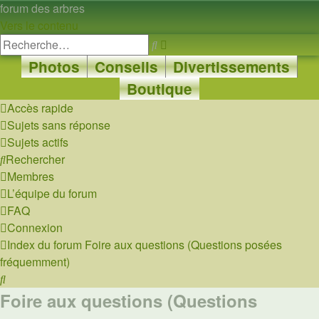
forum des arbres
Vers le contenu
Recherche
Rechercher
avancée
Photos
Conseils
Divertissements
Boutique
Accès rapide
Sujets sans réponse
Sujets actifs
Rechercher
Membres
L’équipe du forum
FAQ
Connexion
Index du forum
Foire aux questions (Questions posées
fréquemment)
Rechercher
Foire aux questions (Questions