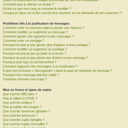
A quoi correspondent les images à proximité de mon nom d’utilisateur ?
Comment puis-je afficher un avatar ?
Qu’est-ce que mon rang et comment le modifier ?
Lorsque je clique sur le lien
courriel
d’un membre, on me demande de me connecter !?
Problèmes liés à la publication de messages
Comment créer un nouveau sujet ou poster une réponse ?
Comment modifier ou supprimer un message ?
Comment ajouter une signature à mes messages ?
Comment créer un sondage ?
Pourquoi ne puis-je pas ajouter plus d’options à mon sondage ?
Comment modifier ou supprimer un sondage ?
Pourquoi ne puis-je pas accéder à un forum ?
Pourquoi ne puis-je pas joindre des fichiers à mon message ?
Pourquoi ai-je reçu un avertissement ?
Comment rapporter des messages à un modérateur ?
À quoi sert le bouton « Sauvegarder » dans la page de rédaction de message ?
Pourquoi mon message doit être validé ?
Comment remonter mon sujet ?
Mise en forme et types de sujets
Que sont les BBCodes ?
Puis-je utiliser le HTML ?
Que sont les smileys ?
Puis-je publier des images ?
Que sont les annonces globales ?
Que sont les annonces ?
Que sont les sujets épinglés ?
Que sont les sujets verrouillés ?