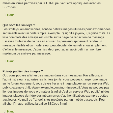
mises en forme permises par le HTML peuvent être appliquées avec les
BBCodes.
Haut
Que sont les smileys ?
Les smileys, ou émoticônes, sont de petites images utilisées pour exprimer des
sentiments avec un code simple, exemple : :) signifie joyeux, :( signifie triste. La
liste complète des smileys est visible sur la page de rédaction de message.
Essayez toutefois de ne pas en abuser. Ils peuvent rapidement rendre un
message illisible et un modérateur peut décider de les retirer ou simplement
d’effacer le message. L’administrateur peut aussi avoir défini un nombre
maximum de smileys par message.
Haut
Puis-je publier des images ?
Oui, vous pouvez afficher des images dans vos messages. Par ailleurs, si
l’administrateur a autorisé les fichiers joints, vous pouvez charger une image
sur le forum. Autrement, vous devez lier une image placée sur un serveur Web
public, exemple : http://www.exemple.com/mon-image.gif. Vous ne pouvez pas
lier des images de votre ordinateur (sauf si c’est un serveur Web public) ni des
images placées derrière des mécanismes d’authentification, exemple : boîtes
aux lettres Hotmail ou Yahoo!, sites protégés par un mot de passe, etc. Pour
afficher l’image, utilisez la balise BBCode [img].
Haut