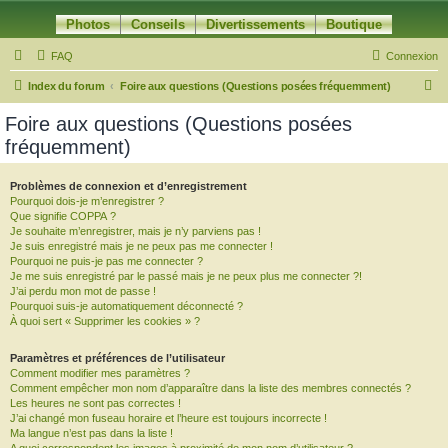
Photos
Conseils
Divertissements
Boutique
FAQ
Connexion
R
Index du forum
Foire aux questions (Questions posées fréquemment)
e
Foire aux questions (Questions posées
c
fréquemment)
h
e
Problèmes de connexion et d’enregistrement
Pourquoi dois-je m’enregistrer ?
r
Que signifie COPPA ?
c
Je souhaite m’enregistrer, mais je n’y parviens pas !
Je suis enregistré mais je ne peux pas me connecter !
h
Pourquoi ne puis-je pas me connecter ?
Je me suis enregistré par le passé mais je ne peux plus me connecter ?!
e
J’ai perdu mon mot de passe !
r
Pourquoi suis-je automatiquement déconnecté ?
À quoi sert « Supprimer les cookies » ?
Paramètres et préférences de l’utilisateur
Comment modifier mes paramètres ?
Comment empêcher mon nom d’apparaître dans la liste des membres connectés ?
Les heures ne sont pas correctes !
J’ai changé mon fuseau horaire et l’heure est toujours incorrecte !
Ma langue n’est pas dans la liste !