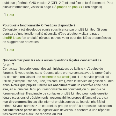
publique générale GNU version 2 (GPL-2.0) et peut être diffusé librement. Pour
plus d’informations, visitez la page «
À propos de phpBB
» (en anglais).
Haut
Pourquoi la fonctionnalité X n’est pas disponible ?
Ce logiciel a été développé et mis sous licence par phpBB Limited. Si vous
pensez qu’une fonctionnalité nécessite d’être ajoutée, visitez la page
phpBB Ideas
(en anglais) où vous pouvez voter pour des idées proposées ou
en suggérer de nouvelles.
Haut
Qui contacter pour les abus ou les questions légales concernant ce
forum ?
Contactez n’importe lequel des administrateurs de la liste « L’équipe du
forum ». Si vous restez sans réponse alors prenez contact avec le propriétaire
du domaine (en faisant une
recherche sur whois
) ou si un service gratuit est
utilisé (exemple : Yahoo!, Free, f2s.com, etc.), avec le service de gestion ou des
abus. Notez que phpBB Limited
n’a absolument aucun contrôle
et ne peut
être, en aucun cas, tenu pour responsable sur
comment
,
où
ou
par qui
ce
forum est utilisé. Il est inutile de contacter phpBB Limited pour toute question
légale (cessions et désistements, responsabilité, propos diffamatoires, etc.)
non directement liée
au site Internet phpbb.com ou au logiciel phpBB lui-
même. Si vous adressez un courriel au groupe phpBB à propos de l’utilisation
par une tierce partie
de ce logiciel vous devez vous attendre à une réponse
très courte voire à aucune réponse du tout.