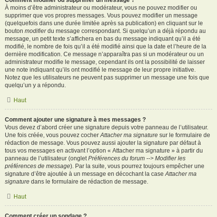
Comment modifier ou supprimer un message ?
À moins d’être administrateur ou modérateur, vous ne pouvez modifier ou
supprimer que vos propres messages. Vous pouvez modifier un message
(quelquefois dans une durée limitée après sa publication) en cliquant sur le
bouton
modifier
du message correspondant. Si quelqu’un a déjà répondu au
message, un petit texte s’affichera en bas du message indiquant qu’il a été
modifié, le nombre de fois qu’il a été modifié ainsi que la date et l’heure de la
dernière modification. Ce message n’apparaîtra pas si un modérateur ou un
administrateur modifie le message, cependant ils ont la possibilité de laisser
une note indiquant qu’ils ont modifié le message de leur propre initiative.
Notez que les utilisateurs ne peuvent pas supprimer un message une fois que
quelqu’un y a répondu.
Haut
Comment ajouter une signature à mes messages ?
Vous devez d’abord créer une signature depuis votre panneau de l’utilisateur.
Une fois créée, vous pouvez cocher
Attacher ma signature
sur le formulaire de
rédaction de message. Vous pouvez aussi ajouter la signature par défaut à
tous vos messages en activant l’option « Attacher ma signature » à partir du
panneau de l’utilisateur (onglet
Préférences du forum --> Modifier les
préférences de message
). Par la suite, vous pourrez toujours empêcher une
signature d’être ajoutée à un message en décochant la case
Attacher ma
signature
dans le formulaire de rédaction de message.
Haut
Comment créer un sondage ?