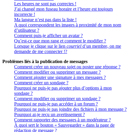
Les heures ne sont pas correctes !
J’ai changé mon fuseau horaire et l’heure est toujours
incorrecte !
Ma langue n’est pas dans la liste !
A quoi correspondent les images à proximité de mon nom
d’utilisateur ?
Comment puis-je afficher un avatar ?
Qu’est-ce que mon rang et comment le modifier ?
Lorsque je clique sur le lien
courriel
d’un membre, on me
demande de me connecter !?
Problèmes liés à la publication de messages
Comment créer un nouveau sujet ou poster une réponse ?
Comment modifier ou supprimer un message ?
Comment ajouter une signature à mes messages ?
Comment créer un sondage ?
Pourquoi ne puis-je pas ajouter plus d’options à mon
sondage ?
Comment modifier ou supprimer un sondage ?
Pourquoi ne puis-je pas accéder à un forum ?
Pourquoi ne puis-je pas joindre des fichiers à mon message ?
Pourquoi ai-je reçu un avertissement ?
Comment rapporter des messages à un modérateur ?
À quoi sert le bouton « Sauvegarder » dans la page de
rédaction de message ?