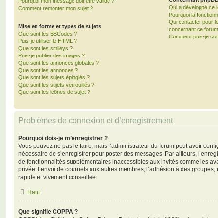
Concernant phpB
Pourquoi mon message doit être validé ?
Qui a développé ce l
Comment remonter mon sujet ?
Pourquoi la fonctionn
Qui contacter pour l
Mise en forme et types de sujets
concernant ce forum
Que sont les BBCodes ?
Comment puis-je cont
Puis-je utiliser le HTML ?
Que sont les smileys ?
Puis-je publier des images ?
Que sont les annonces globales ?
Que sont les annonces ?
Que sont les sujets épinglés ?
Que sont les sujets verrouillés ?
Que sont les icônes de sujet ?
Problèmes de connexion et d’enregistrement
Pourquoi dois-je m’enregistrer ?
Vous pouvez ne pas le faire, mais l’administrateur du forum peut avoir configu
nécessaire de s’enregistrer pour poster des messages. Par ailleurs, l’enreg
de fonctionnalités supplémentaires inaccessibles aux invités comme les av
privée, l’envoi de courriels aux autres membres, l’adhésion à des groupes, 
rapide et vivement conseillée.
Haut
Que signifie COPPA ?