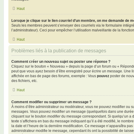
Haut
Lorsque je clique sur le lien
courriel
d’un membre, on me demande de me
Seuls les membres peuvent s’envoyer des courriels via le formulaire intégré (
l’administrateur). Ceci pour empêcher l’utilisation malveillante de la fonctionn
Haut
Problèmes liés à la publication de messages
Comment créer un nouveau sujet ou poster une réponse ?
Cliquez sur le bouton « Nouveau » depuis la page d’un forum ou « Répondre 
peut que vous ayez besoin d’être enregistré pour écrire un message. Une li
affichée en bas de page des forums, exemple : Vous
pouvez
poster de nouv
des fichiers, etc.
Haut
Comment modifier ou supprimer un message ?
À moins d’être administrateur ou modérateur, vous ne pouvez modifier ou 
messages. Vous pouvez modifier un message (quelquefois dans une durée l
cliquant sur le bouton
modifier
du message correspondant. Si quelqu’un a d
texte s’affichera en bas du message indiquant qu’il a été modifié, le nombre 
la date et l’heure de la dernière modification. Ce message n’apparaîtra pas
administrateur modifie le message, cependant ils ont la possibilité de laisse