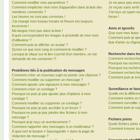
Comment modifier mes paramètres ?
Je ne peux pas envo
Comment empêcher mon nom d’apparaître dans la liste des
Je reçois sans arrêt
membres connectés ?
J’ai reçu un spam ou
Les heures ne sont pas correctes !
forum !
J’ai changé mon fuseau horaire et l’heure est toujours
incorrecte !
Amis et ignorés
Ma langue n’est pas dans la liste !
Que sont mes listes 
A quoi correspondent les images à proximité de mon nom
Comment puis-je ajou
d’utilisateur ?
liste d’amis ou d’igno
Comment puis-je afficher un avatar ?
Qu’est-ce que mon rang et comment le modifier ?
Recherche dans le
Lorsque je clique sur le lien
courriel
d’un membre, on me
Comment rechercher
demande de me connecter !?
Pourquoi ma recherc
Pourquoi ma recherc
Problèmes liés à la publication de messages
Comment recherche
Comment créer un nouveau sujet ou poster une réponse ?
Comment puis-je tro
Comment modifier ou supprimer un message ?
Comment ajouter une signature à mes messages ?
Surveillance et favo
Comment créer un sondage ?
Quelle est la différen
Pourquoi ne puis-je pas ajouter plus d’options à mon
Comment mettre en fa
sondage ?
Comment surveiller 
Comment modifier ou supprimer un sondage ?
Comment puis-je sup
Pourquoi ne puis-je pas accéder à un forum ?
Pourquoi ne puis-je pas joindre des fichiers à mon
message ?
Fichiers joints
Pourquoi ai-je reçu un avertissement ?
Quels fichiers joints
Comment rapporter des messages à un modérateur ?
Comment trouver tous
À quoi sert le bouton « Sauvegarder » dans la page de
rédaction de message ?