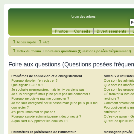
forum des arbres
Photos
Conseils
Divertissements
Accès rapide
FAQ
Index du forum
Foire aux questions (Questions posées fréquemment)
Foire aux questions (Questions posées fréqu
Problèmes de connexion et d’enregistrement
Niveaux d’utilisate
Pourquoi dois-je m’enregistrer ?
Que sont les adminis
Que signifie COPPA ?
Que sont les modéra
Je souhaite m’enregistrer, mais je n’y parviens pas !
Que sont les groupes 
Je suis enregistré mais je ne peux pas me connecter !
Où trouver la liste d
Pourquoi ne puis-je pas me connecter ?
rejoindre ?
Je me suis enregistré par le passé mais je ne peux plus me
Comment devenir ch
connecter ?!
Pourquoi certains m
J’ai perdu mon mot de passe !
différente ?
Pourquoi suis-je automatiquement déconnecté ?
Qu’est-ce qu’un « Gr
À quoi sert « Supprimer les cookies » ?
Qu’est-ce que le lien
Paramètres et préférences de l’utilisateur
Messagerie privée