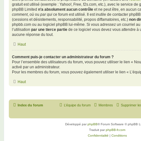
gratuit est utilisé (exemple : Yahoo!, Free, f2s.com, etc.), avec le service d
phpBB Limited
n’a absolument aucun contrôle
et ne peut être, en aucun c
comment
,
où
ou
par qui
ce forum est utilisé. Il est inutile de contacter phpB
(cessions et désistements, responsabilité, propos diffamatoires, etc.)
non di
phpbb.com ou au logiciel phpBB lui-même. Si vous adressez un courriel a
l’utilisation
par une tierce partie
de ce logiciel vous devez vous attendre à 
aucune réponse du tout.
Haut
Comment puis-je contacter un administrateur du forum ?
Pour l’ensemble des utilisateurs du forum, vous pouvez utiliser le lien « Nous
activé par un administrateur.
Pour les membres du forum, vous pouvez également utiliser le lien « L’équi
Haut
Index du forum
L’équipe du forum
Membres
Supprimer le
Développé par
phpBB
® Forum Software © phpBB L
Traduit par
phpBB-fr.com
Confidentialité
|
Conditions