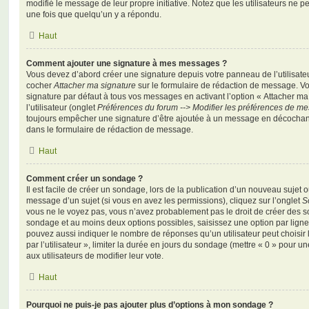
modifié le message de leur propre initiative. Notez que les utilisateurs n
une fois que quelqu’un y a répondu.
Haut
Comment ajouter une signature à mes messages ?
Vous devez d’abord créer une signature depuis votre panneau de l’utilisate
cocher
Attacher ma signature
sur le formulaire de rédaction de message. Vo
signature par défaut à tous vos messages en activant l’option « Attacher ma
l’utilisateur (onglet
Préférences du forum --> Modifier les préférences de m
toujours empêcher une signature d’être ajoutée à un message en décochan
dans le formulaire de rédaction de message.
Haut
Comment créer un sondage ?
Il est facile de créer un sondage, lors de la publication d’un nouveau sujet 
message d’un sujet (si vous en avez les permissions), cliquez sur l’onglet
S
vous ne le voyez pas, vous n’avez probablement pas le droit de créer des so
sondage et au moins deux options possibles, saisissez une option par lig
pouvez aussi indiquer le nombre de réponses qu’un utilisateur peut choisir 
par l’utilisateur », limiter la durée en jours du sondage (mettre « 0 » pour un
aux utilisateurs de modifier leur vote.
Haut
Pourquoi ne puis-je pas ajouter plus d’options à mon sondage ?