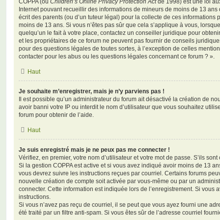
COPPA (ou
Children’s Online Privacy Protection Act
de 1998) est une loi aux
Internet pouvant recueillir des informations de mineurs de moins de 13 ans
écrit des parents (ou d’un tuteur légal) pour la collecte de ces informations 
moins de 13 ans. Si vous n’êtes pas sûr que cela s’applique à vous, lorsqu
quelqu’un le fait à votre place, contactez un conseiller juridique pour obte
et les propriétaires de ce forum ne peuvent pas fournir de conseils juridique
pour des questions légales de toutes sortes, à l’exception de celles mentio
contacter pour les abus ou les questions légales concernant ce forum ? ».
Haut
Je souhaite m’enregistrer, mais je n’y parviens pas !
Il est possible qu’un administrateur du forum ait désactivé la création de 
avoir banni votre IP ou interdit le nom d’utilisateur que vous souhaitez utili
forum pour obtenir de l’aide.
Haut
Je suis enregistré mais je ne peux pas me connecter !
Vérifiez, en premier, votre nom d’utilisateur et votre mot de passe. S’ils sont c
Si la gestion COPPA est active et si vous avez indiqué avoir moins de 13 ans
vous devrez suivre les instructions reçues par courriel. Certains forums pe
nouvelle création de compte soit activée par vous-même ou par un administ
connecter. Cette information est indiquée lors de l’enregistrement. Si vous a
instructions.
Si vous n’avez pas reçu de courriel, il se peut que vous ayez fourni une adre
été traité par un filtre anti-spam. Si vous êtes sûr de l’adresse courriel fourn