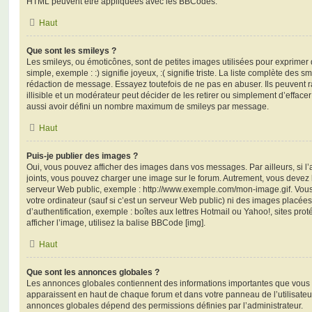
HTML peuvent être appliquées avec les BBCodes.
Haut
Que sont les smileys ?
Les smileys, ou émoticônes, sont de petites images utilisées pour exprime
simple, exemple : :) signifie joyeux, :( signifie triste. La liste complète des s
rédaction de message. Essayez toutefois de ne pas en abuser. Ils peuvent
illisible et un modérateur peut décider de les retirer ou simplement d’efface
aussi avoir défini un nombre maximum de smileys par message.
Haut
Puis-je publier des images ?
Oui, vous pouvez afficher des images dans vos messages. Par ailleurs, si l’a
joints, vous pouvez charger une image sur le forum. Autrement, vous devez 
serveur Web public, exemple : http://www.exemple.com/mon-image.gif. Vou
votre ordinateur (sauf si c’est un serveur Web public) ni des images placé
d’authentification, exemple : boîtes aux lettres Hotmail ou Yahoo!, sites pro
afficher l’image, utilisez la balise BBCode [img].
Haut
Que sont les annonces globales ?
Les annonces globales contiennent des informations importantes que vous d
apparaissent en haut de chaque forum et dans votre panneau de l’utilisateur
annonces globales dépend des permissions définies par l’administrateur.