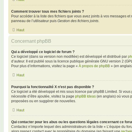
Comment trouver tous mes fichiers joints ?
Pour accéder à la liste des fichiers que vous avez joints à vos messages et
panneau de l’utilisateur puis
Gestion des fichiers joints
.
Haut
Concernant phpBB
Qui a développé ce logiciel de forum ?
Ce logiciel (dans sa version non modifiée) est développé et distribué par
ph
d’auteur. Il est publié sous la licence publique générale GNU version 2 (GPL-
Pour plus d’informations, visitez la page «
À propos de phpBB
» (en anglais
Haut
Pourquoi la fonctionnalité X n’est pas disponible ?
Ce logiciel a été développé et mis sous licence par phpBB Limited. Si vous
nécessite d’être ajoutée, visitez la page
phpBB Ideas
(en anglais) où vous 
proposées ou en suggérer de nouvelles.
Haut
Qui contacter pour les abus ou les questions légales concernant ce for
Contactez n’importe lequel des administrateurs de la liste « L’équipe du fo
alors prenez contact avec le propriétaire du domaine (en faisant une
recher