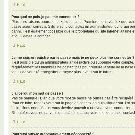
Haut
Pourquoi ne puis-je pas me connecter ?
Plusieurs raisons pourraient expliquer cela. Premièrement, vérifiez que votre
passe soient corrects. S’ils le sont, contactez un administrateur du forum po
banni. Il est également possible que le propriétaire du site Internet ait une 
et qu’il devra la corriger.
Haut
Je me suis enregistré par le passé mais je ne peux plus me connecter ?
Il est possible qu’un administrateur ait désactivé ou supprimé votre compte. 
régulièrement les membres ne postant pas pour réduire la taille de la base 
tentez de vous ré-enregistrer et soyez plus investi sur le forum.
Haut
J’ai perdu mon mot de passe !
Pas de panique ! Bien que votre mot de passe ne puisse pas être récupéré, il 
Pour ce faire, rendez vous sur la page de connexion puis cliquez sur
J’ai o
instructions énoncées et vous devriez pouvoir à nouveau vous connecter.
Si toutefois vous ne parveniez pas à réinitialiser votre mot de passe, contac
Haut
Pourquoi suis-je automatiquement déconnecté ?