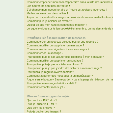
Comment empêcher mon nom d’apparaître dans la liste des membres
Les heures ne sont pas correctes !
J’ai changé mon fuseau horaire et l’heure est toujours incorrecte !
Ma langue n’est pas dans la liste !
A quoi correspondent les images à proximité de mon nom d’utilisateur 
Comment puis-je afficher un avatar ?
Qu’est-ce que mon rang et comment le modifier ?
Lorsque je clique sur le lien
courriel
d’un membre, on me demande de m
Problèmes liés à la publication de messages
Comment créer un nouveau sujet ou poster une réponse ?
Comment modifier ou supprimer un message ?
Comment ajouter une signature à mes messages ?
Comment créer un sondage ?
Pourquoi ne puis-je pas ajouter plus d’options à mon sondage ?
Comment modifier ou supprimer un sondage ?
Pourquoi ne puis-je pas accéder à un forum ?
Pourquoi ne puis-je pas joindre des fichiers à mon message ?
Pourquoi ai-je reçu un avertissement ?
Comment rapporter des messages à un modérateur ?
À quoi sert le bouton « Sauvegarder » dans la page de rédaction de 
Pourquoi mon message doit être validé ?
Comment remonter mon sujet ?
Mise en forme et types de sujets
Que sont les BBCodes ?
Puis-je utiliser le HTML ?
Que sont les smileys ?
Puis-je publier des images ?