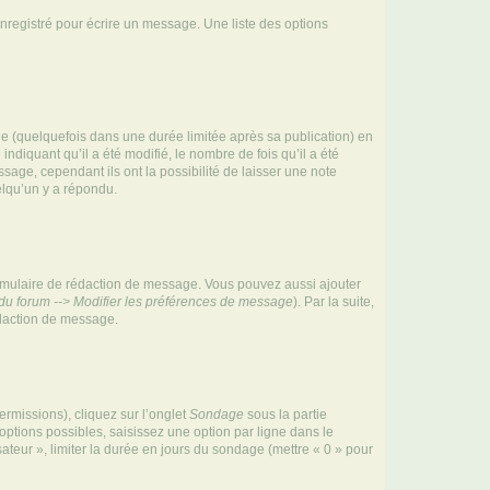
nregistré pour écrire un message. Une liste des options
 (quelquefois dans une durée limitée après sa publication) en
iquant qu’il a été modifié, le nombre de fois qu’il a été
sage, cependant ils ont la possibilité de laisser une note
elqu’un y a répondu.
rmulaire de rédaction de message. Vous pouvez aussi ajouter
du forum --> Modifier les préférences de message
). Par la suite,
daction de message.
ermissions), cliquez sur l’onglet
Sondage
sous la partie
ptions possibles, saisissez une option par ligne dans le
ateur », limiter la durée en jours du sondage (mettre « 0 » pour