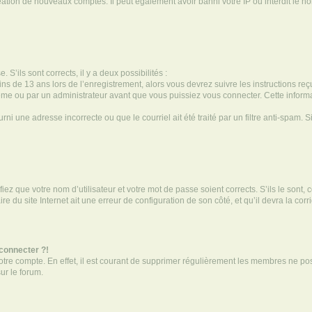
réation de nouveaux comptes. Il peut également avoir banni votre IP ou interdit le no
 S’ils sont corrects, il y a deux possibilités :
ins de 13 ans lors de l’enregistrement, alors vous devrez suivre les instructions r
me ou par un administrateur avant que vous puissiez vous connecter. Cette informat
rni une adresse incorrecte ou que le courriel ait été traité par un filtre anti-spam. S
iez que votre nom d’utilisateur et votre mot de passe soient corrects. S’ils le sont,
e du site Internet ait une erreur de configuration de son côté, et qu’il devra la corri
 connecter ?!
votre compte. En effet, il est courant de supprimer régulièrement les membres ne pos
ur le forum.