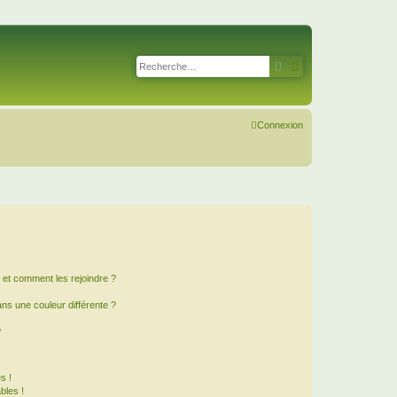
Rechercher
Recherche avancé
Connexion
s et comment les rejoindre ?
s une couleur différente ?
?
s !
bles !