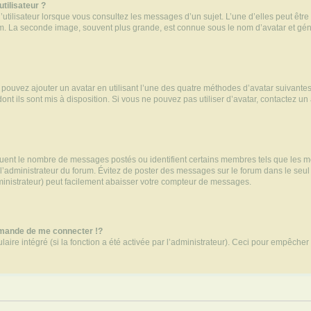
tilisateur ?
utilisateur lorsque vous consultez les messages d’un sujet. L’une d’elles peut êtr
rum. La seconde image, souvent plus grande, est connue sous le nom d’avatar et 
s pouvez ajouter un avatar en utilisant l’une des quatre méthodes d’avatar suivantes 
ont ils sont mis à disposition. Si vous ne pouvez pas utiliser d’avatar, contactez un
iquent le nombre de messages postés ou identifient certains membres tels que les 
ar l’administrateur du forum. Évitez de poster des messages sur le forum dans le seu
ministrateur) peut facilement abaisser votre compteur de messages.
mande de me connecter !?
re intégré (si la fonction a été activée par l’administrateur). Ceci pour empêcher l’u