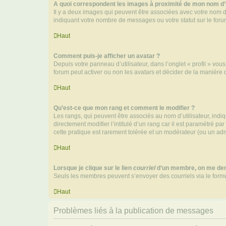
A quoi correspondent les images à proximité de mon nom d’u
Il y a deux images qui peuvent être associées avec votre nom d’
indiquant votre nombre de messages ou votre statut sur le fo
Haut
Comment puis-je afficher un avatar ?
Depuis votre panneau d’utilisateur, dans l’onglet « profil » vou
forum peut activer ou non les avatars et décider de la manière d
Haut
Qu’est-ce que mon rang et comment le modifier ?
Les rangs, qui peuvent être associés au nom d’utilisateur, ind
directement modifier l’intitulé d’un rang car il est paramétré p
cette pratique est rarement tolérée et un modérateur (ou un ad
Haut
Lorsque je clique sur le lien
courriel
d’un membre, on me de
Seuls les membres peuvent s’envoyer des courriels via le formulai
Haut
Problèmes liés à la publication de messages