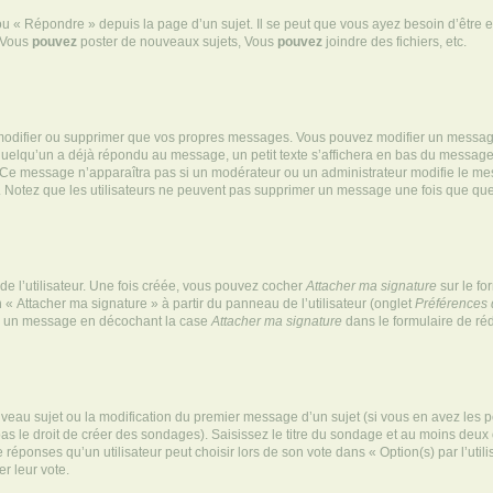
 « Répondre » depuis la page d’un sujet. Il se peut que vous ayez besoin d’être e
: Vous
pouvez
poster de nouveaux sujets, Vous
pouvez
joindre des fichiers, etc.
modifier ou supprimer que vos propres messages. Vous pouvez modifier un message
lqu’un a déjà répondu au message, un petit texte s’affichera en bas du message ind
n. Ce message n’apparaîtra pas si un modérateur ou un administrateur modifie le mes
ive. Notez que les utilisateurs ne peuvent pas supprimer un message une fois que qu
e l’utilisateur. Une fois créée, vous pouvez cocher
Attacher ma signature
sur le fo
 « Attacher ma signature » à partir du panneau de l’utilisateur (onglet
Préférences 
 à un message en décochant la case
Attacher ma signature
dans le formulaire de ré
ouveau sujet ou la modification du premier message d’un sujet (si vous en avez les p
 le droit de créer des sondages). Saisissez le titre du sondage et au moins deux o
onses qu’un utilisateur peut choisir lors de son vote dans « Option(s) par l’utilis
er leur vote.