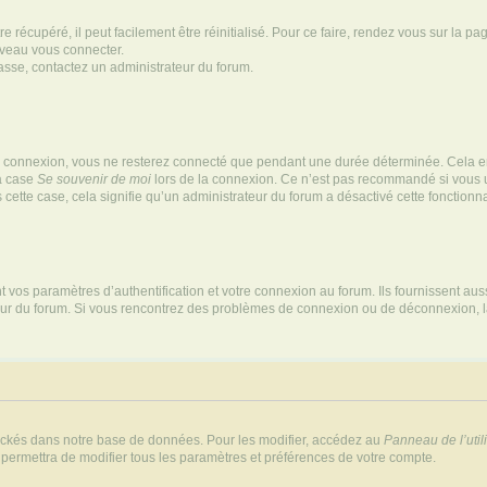
 récupéré, il peut facilement être réinitialisé. Pour ce faire, rendez vous sur la p
uveau vous connecter.
passe, contactez un administrateur du forum.
e connexion, vous ne resterez connecté que pendant une durée déterminée. Cela em
la case
Se souvenir de moi
lors de la connexion. Ce n’est pas recommandé si vous u
s cette case, cela signifie qu’un administrateur du forum a désactivé cette fonctionna
os paramètres d’authentification et votre connexion au forum. Ils fournissent aussi
teur du forum. Si vous rencontrez des problèmes de connexion ou de déconnexion, l
ockés dans notre base de données. Pour les modifier, accédez au
Panneau de l’util
 permettra de modifier tous les paramètres et préférences de votre compte.