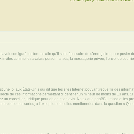
Comment puis-je contacter un administrateu
t avoir configuré les forums afin qu’il soit nécessaire de s’enregistrer pour poster
x invités comme les avatars personnalisés, la messagerie privée, l’envoi de courri
t une loi aux États-Unis qui dit que les sites Internet pouvant recueillir des infor
ollecte de ces informations permettant d’identifier un mineur de moins de 13 ans. S
tez un conseiller juridique pour obtenir son avis. Notez que phpBB Limited et les pr
gales de toutes sortes, à l’exception de celles mentionnées dans la question « Qui