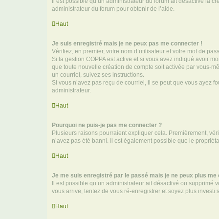
Il est possible qu’un administrateur du forum ait désactivé la c
administrateur du forum pour obtenir de l’aide.
Haut
Je suis enregistré mais je ne peux pas me connecter !
Vérifiez, en premier, votre nom d’utilisateur et votre mot de passe.
Si la gestion COPPA est active et si vous avez indiqué avoir mo
que toute nouvelle création de compte soit activée par vous-mê
un courriel, suivez ses instructions.
Si vous n’avez pas reçu de courriel, il se peut que vous ayez fou
administrateur.
Haut
Pourquoi ne puis-je pas me connecter ?
Plusieurs raisons pourraient expliquer cela. Premièrement, vérif
n’avez pas été banni. Il est également possible que le propriétair
Haut
Je me suis enregistré par le passé mais je ne peux plus me
Il est possible qu’un administrateur ait désactivé ou supprimé 
vous arrive, tentez de vous ré-enregistrer et soyez plus investi s
Haut