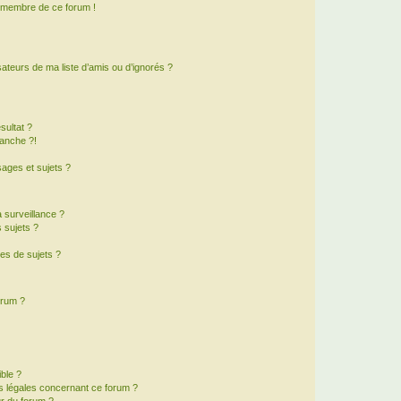
n membre de ce forum !
ateurs de ma liste d’amis ou d’ignorés ?
sultat ?
anche ?!
ages et sujets ?
a surveillance ?
 sujets ?
es de sujets ?
orum ?
ible ?
ns légales concernant ce forum ?