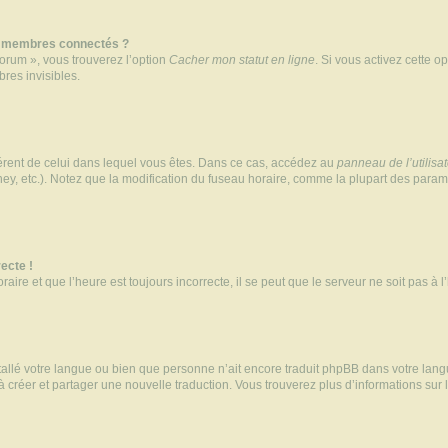
s membres connectés ?
forum », vous trouverez l’option
Cacher mon statut en ligne
. Si vous activez cette o
es invisibles.
ifférent de celui dans lequel vous êtes. Dans ce cas, accédez au
panneau de l’utilisa
ney, etc.). Notez que la modification du fuseau horaire, comme la plupart des para
ecte !
aire et que l’heure est toujours incorrecte, il se peut que le serveur ne soit pas à
installé votre langue ou bien que personne n’ait encore traduit phpBB dans votre l
s à créer et partager une nouvelle traduction. Vous trouverez plus d’informations sur l