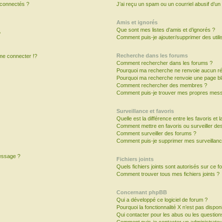
 connectés ?
J’ai reçu un spam ou un courriel abusif d’u
Amis et ignorés
Que sont mes listes d’amis et d’ignorés ?
?
Comment puis-je ajouter/supprimer des utilis
Recherche dans les forums
e connecter !?
Comment rechercher dans les forums ?
Pourquoi ma recherche ne renvoie aucun ré
Pourquoi ma recherche renvoie une page bl
Comment rechercher des membres ?
Comment puis-je trouver mes propres mess
Surveillance et favoris
Quelle est la différence entre les favoris et l
Comment mettre en favoris ou surveiller des
Comment surveiller des forums ?
Comment puis-je supprimer mes surveillanc
message ?
Fichiers joints
Quels fichiers joints sont autorisés sur ce f
Comment trouver tous mes fichiers joints ?
Concernant phpBB
Qui a développé ce logiciel de forum ?
Pourquoi la fonctionnalité X n’est pas dispon
Qui contacter pour les abus ou les questio