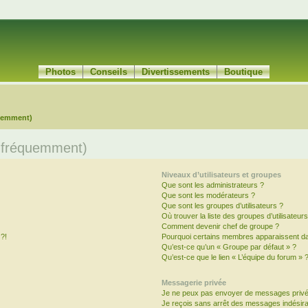
Photos
Conseils
Divertissements
Boutique
quemment)
s fréquemment)
Niveaux d’utilisateurs et groupes
Que sont les administrateurs ?
Que sont les modérateurs ?
Que sont les groupes d’utilisateurs ?
Où trouver la liste des groupes d’utilisateur
Comment devenir chef de groupe ?
 ?!
Pourquoi certains membres apparaissent dan
Qu’est-ce qu’un « Groupe par défaut » ?
Qu’est-ce que le lien « L’équipe du forum » 
Messagerie privée
Je ne peux pas envoyer de messages privé
Je reçois sans arrêt des messages indésira