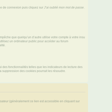
age de connexion puis cliquez sur
J’ai oublié mon mot de passe
.
pêche que quelqu’un d’autre utilise votre compte à votre insu
tilisez un ordinateur public pour accéder au forum
lité.
 des fonctionnalités telles que les indicateurs de lecture des
a suppression des cookies pourrait les résoudre.
isateur
(généralement ce lien est accessible en cliquant sur