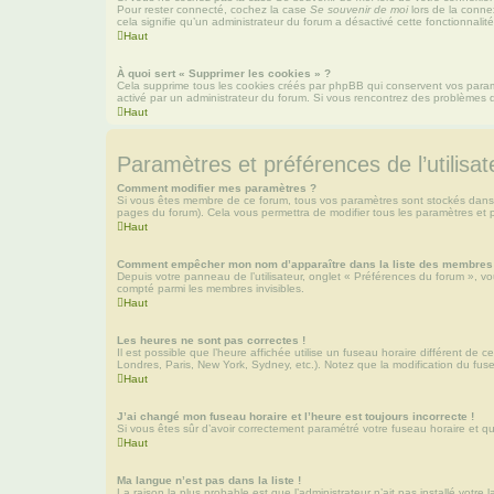
Pour rester connecté, cochez la case
Se souvenir de moi
lors de la conne
cela signifie qu’un administrateur du forum a désactivé cette fonctionnalité
Haut
À quoi sert « Supprimer les cookies » ?
Cela supprime tous les cookies créés par phpBB qui conservent vos paramètr
activé par un administrateur du forum. Si vous rencontrez des problèmes 
Haut
Paramètres et préférences de l’utilisat
Comment modifier mes paramètres ?
Si vous êtes membre de ce forum, tous vos paramètres sont stockés dans
pages du forum). Cela vous permettra de modifier tous les paramètres et 
Haut
Comment empêcher mon nom d’apparaître dans la liste des membres
Depuis votre panneau de l’utilisateur, onglet « Préférences du forum », vo
compté parmi les membres invisibles.
Haut
Les heures ne sont pas correctes !
Il est possible que l’heure affichée utilise un fuseau horaire différent de
Londres, Paris, New York, Sydney, etc.). Notez que la modification du fus
Haut
J’ai changé mon fuseau horaire et l’heure est toujours incorrecte !
Si vous êtes sûr d’avoir correctement paramétré votre fuseau horaire et que
Haut
Ma langue n’est pas dans la liste !
La raison la plus probable est que l’administrateur n’ait pas installé vot