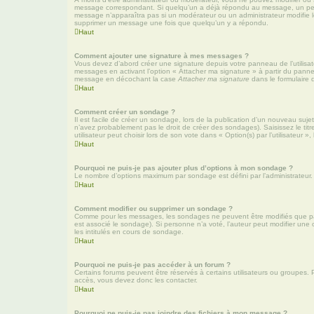
message correspondant. Si quelqu’un a déjà répondu au message, un petit te
message n’apparaîtra pas si un modérateur ou un administrateur modifie le 
supprimer un message une fois que quelqu’un y a répondu.
Haut
Comment ajouter une signature à mes messages ?
Vous devez d’abord créer une signature depuis votre panneau de l’utilisa
messages en activant l’option « Attacher ma signature » à partir du pannea
message en décochant la case
Attacher ma signature
dans le formulaire
Haut
Comment créer un sondage ?
Il est facile de créer un sondage, lors de la publication d’un nouveau suje
n’avez probablement pas le droit de créer des sondages). Saisissez le ti
utilisateur peut choisir lors de son vote dans « Option(s) par l’utilisateur »
Haut
Pourquoi ne puis-je pas ajouter plus d’options à mon sondage ?
Le nombre d’options maximum par sondage est défini par l’administrateur. 
Haut
Comment modifier ou supprimer un sondage ?
Comme pour les messages, les sondages ne peuvent être modifiés que par 
est associé le sondage). Si personne n’a voté, l’auteur peut modifier une
les intitulés en cours de sondage.
Haut
Pourquoi ne puis-je pas accéder à un forum ?
Certains forums peuvent être réservés à certains utilisateurs ou groupes. P
accès, vous devez donc les contacter.
Haut
Pourquoi ne puis-je pas joindre des fichiers à mon message ?