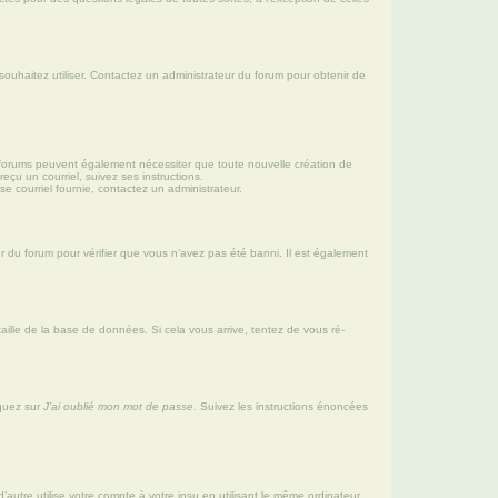
 souhaitez utiliser. Contactez un administrateur du forum pour obtenir de
ins forums peuvent également nécessiter que toute nouvelle création de
çu un courriel, suivez ses instructions.
sse courriel fournie, contactez un administrateur.
eur du forum pour vérifier que vous n’avez pas été banni. Il est également
aille de la base de données. Si cela vous arrive, tentez de vous ré-
iquez sur
J’ai oublié mon mot de passe
. Suivez les instructions énoncées
re utilise votre compte à votre insu en utilisant le même ordinateur.