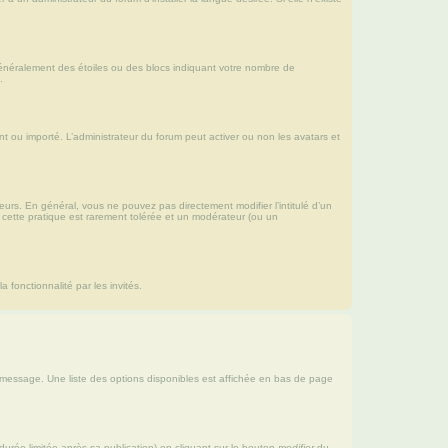
 généralement des étoiles ou des blocs indiquant votre nombre de
.
ant ou importé. L’administrateur du forum peut activer ou non les avatars et
urs. En général, vous ne pouvez pas directement modifier l’intitulé d’un
, cette pratique est rarement tolérée et un modérateur (ou un
a fonctionnalité par les invités.
 message. Une liste des options disponibles est affichée en bas de page
rée limitée après sa publication) en cliquant sur le bouton
modifier
du