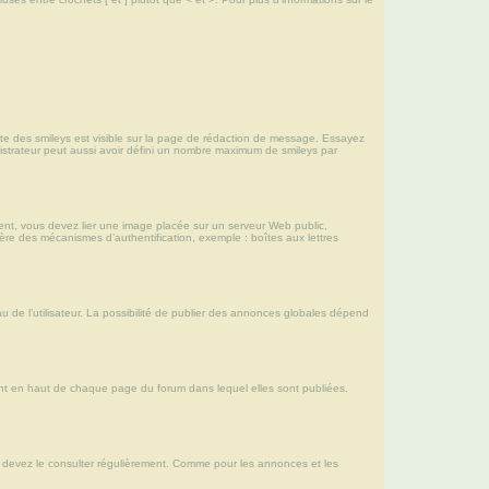
plète des smileys est visible sur la page de rédaction de message. Essayez
nistrateur peut aussi avoir défini un nombre maximum de smileys par
ment, vous devez lier une image placée sur un serveur Web public,
ère des mécanismes d’authentification, exemple : boîtes aux lettres
de l’utilisateur. La possibilité de publier des annonces globales dépend
nt en haut de chaque page du forum dans lequel elles sont publiées.
us devez le consulter régulièrement. Comme pour les annonces et les