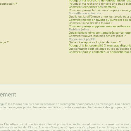
Pourquoi ma recherche ne renvoie aucun résu
onnecter !?
Pourquoi ma recherche renvoie une page bla
Comment rechercher des membres ?
Comment puis-je trouver mes propres message
Surveillance et favoris
Quelle est la différence entre les favoris et la 
Comment mettre en favoris ou surveiller des s
Comment surveiller des forums ?
Comment puis-je supprimer mes surveillances 
Fichiers joints
Quels fichiers joints sont autorisés sur ce for
Comment trouver tous mes fichiers joints ?
Concernant phpBB
ssage ?
Qui a développé ce logiciel de forum ?
Pourquoi la fonctionnalité X n’est pas disponi
Qui contacter pour les abus ou les questions
Comment puis-je contacter un administrateur 
rement
iguré les forums afin qu’il soit nécessaire de s’enregistrer pour poster des messages. Par ailleurs
, la messagerie privée, l’envoi de courriels aux autres membres, l’adhésion à des groupes, etc. 
ux États-Unis qui dit que les sites Internet pouvant recueillir des informations de mineurs de moi
 un mineur de moins de 13 ans. Si vous n’êtes pas sûr que cela s’applique à vous, lorsque vous vou
 propriétaires de ce forum ne peuvent pas fournir de conseils juridiques et ne sauraient être conta