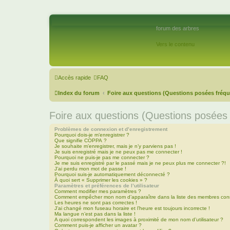
forum des arbres
Vers le contenu
Accès rapide
FAQ
Index du forum
Foire aux questions (Questions posées fré
Foire aux questions (Questions posée
Problèmes de connexion et d’enregistrement
Pourquoi dois-je m’enregistrer ?
Que signifie COPPA ?
Je souhaite m’enregistrer, mais je n’y parviens pas !
Je suis enregistré mais je ne peux pas me connecter !
Pourquoi ne puis-je pas me connecter ?
Je me suis enregistré par le passé mais je ne peux plus me connecter ?!
J’ai perdu mon mot de passe !
Pourquoi suis-je automatiquement déconnecté ?
À quoi sert « Supprimer les cookies » ?
Paramètres et préférences de l’utilisateur
Comment modifier mes paramètres ?
Comment empêcher mon nom d’apparaître dans la liste des membres con
Les heures ne sont pas correctes !
J’ai changé mon fuseau horaire et l’heure est toujours incorrecte !
Ma langue n’est pas dans la liste !
A quoi correspondent les images à proximité de mon nom d’utilisateur ?
Comment puis-je afficher un avatar ?