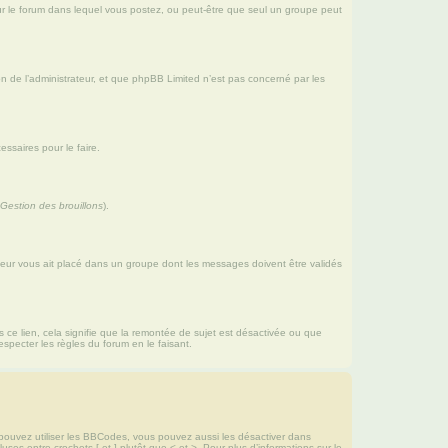
s pour le forum dans lequel vous postez, ou peut-être que seul un groupe peut
n de l’administrateur, et que phpBB Limited n’est pas concerné par les
ssaires pour le faire.
 Gestion des brouillons
).
rateur vous ait placé dans un groupe dont les messages doivent être validés
s ce lien, cela signifie que la remontée de sujet est désactivée ou que
specter les règles du forum en le faisant.
pouvez utiliser les BBCodes, vous pouvez aussi les désactiver dans
es entre crochets [ et ] plutôt que < et >. Pour plus d’informations sur le