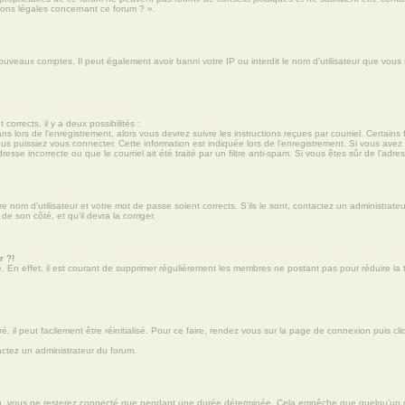
ions légales concernant ce forum ? ».
nouveaux comptes. Il peut également avoir banni votre IP ou interdit le nom d’utilisateur que vous
 corrects, il y a deux possibilités :
ns lors de l’enregistrement, alors vous devrez suivre les instructions reçues par courriel. Certa
puissiez vous connecter. Cette information est indiquée lors de l’enregistrement. Si vous avez re
sse incorrecte ou que le courriel ait été traité par un filtre anti-spam. Si vous êtes sûr de l’adre
re nom d’utilisateur et votre mot de passe soient corrects. S’ils le sont, contactez un administrat
de son côté, et qu’il devra la corriger.
r ?!
e. En effet, il est courant de supprimer régulièrement les membres ne postant pas pour réduire la t
il peut facilement être réinitialisé. Pour ce faire, rendez vous sur la page de connexion puis cl
tactez un administrateur du forum.
n, vous ne resterez connecté que pendant une durée déterminée. Cela empêche que quelqu’un d’aut