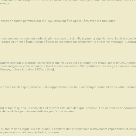
essage.
des mises en forme permises par le HTML peuvent être appliquées avec les BBCodes.
des sentiments avec un code simple, exemple : :) signifie joyeux, :( signifie triste. La liste com
llisible et un modérateur peut décider de les retirer ou simplement d’effacer le message. L’admi
’administrateur a autorisé les fichiers joints, vous pouvez charger une image sur le forum. Autre
es images de votre ordinateur (sauf si c’est un serveur Web public) ni des images placées derri
’image, utilisez la balise BBCode [img].
devez lire dès que possible. Elles apparaissent en haut de chaque forum et dans votre panneau 
nt le forum que vous consultez et doivent être lues dès que possible. Les annonces apparaisse
 dépend des permissions définies par l’administrateur.
 forum dans lequel il a été publié. il contient des informations relativement importantes et vo
 permissions définies par l’administrateur.