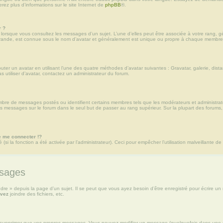
rez plus d’informations sur le site Internet de
phpBB
®.
r ?
r lorsque vous consultez les messages d’un sujet. L’une d’elles peut être associée à votre rang,
grande, est connue sous le nom d’avatar et généralement est unique ou propre à chaque membre
outer un avatar en utilisant l’une des quatre méthodes d’avatar suivantes : Gravatar, galerie, dist
s utiliser d’avatar, contactez un administrateur du forum.
ombre de messages postés ou identifient certains membres tels que les modérateurs et administrate
des messages sur le forum dans le seul but de passer au rang supérieur. Sur la plupart des forums
 me connecter !?
si la fonction a été activée par l’administrateur). Ceci pour empêcher l’utilisation malveillante de l
ssages
e » depuis la page d’un sujet. Il se peut que vous ayez besoin d’être enregistré pour écrire un
vez
joindre des fichiers, etc.
 supprimer que vos propres messages. Vous pouvez modifier un message (quelquefois dans une du