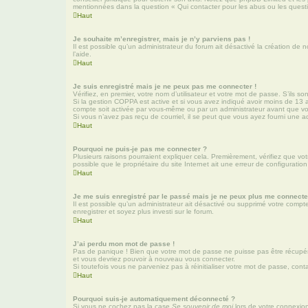
mentionnées dans la question « Qui contacter pour les abus ou les quest
Haut
Je souhaite m’enregistrer, mais je n’y parviens pas !
Il est possible qu’un administrateur du forum ait désactivé la création de 
l’aide.
Haut
Je suis enregistré mais je ne peux pas me connecter !
Vérifiez, en premier, votre nom d’utilisateur et votre mot de passe. S’ils sont
Si la gestion COPPA est active et si vous avez indiqué avoir moins de 13 a
compte soit activée par vous-même ou par un administrateur avant que vous 
Si vous n’avez pas reçu de courriel, il se peut que vous ayez fourni une adre
Haut
Pourquoi ne puis-je pas me connecter ?
Plusieurs raisons pourraient expliquer cela. Premièrement, vérifiez que vot
possible que le propriétaire du site Internet ait une erreur de configuration 
Haut
Je me suis enregistré par le passé mais je ne peux plus me connecte
Il est possible qu’un administrateur ait désactivé ou supprimé votre compt
enregistrer et soyez plus investi sur le forum.
Haut
J’ai perdu mon mot de passe !
Pas de panique ! Bien que votre mot de passe ne puisse pas être récupéré, 
et vous devriez pouvoir à nouveau vous connecter.
Si toutefois vous ne parveniez pas à réinitialiser votre mot de passe, con
Haut
Pourquoi suis-je automatiquement déconnecté ?
Si vous ne cochez pas la case
Se souvenir de moi
lors de votre connexio