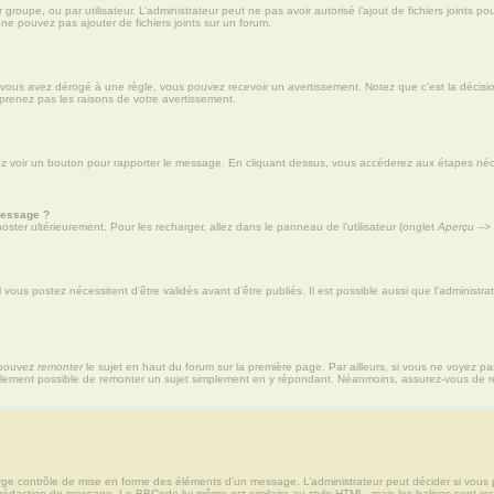
ar groupe, ou par utilisateur. L’administrateur peut ne pas avoir autorisé l’ajout de fichiers joint
ne pouvez pas ajouter de fichiers joints sur un forum.
vous avez dérogé à une règle, vous pouvez recevoir un avertissement. Notez que c’est la décisio
prenez pas les raisons de votre avertissement.
vriez voir un bouton pour rapporter le message. En cliquant dessus, vous accéderez aux étapes néce
message ?
ter ultérieurement. Pour les recharger, allez dans le panneau de l’utilisateur (onglet
Aperçu -->
ous postez nécessitent d’être validés avant d’être publiés. Il est possible aussi que l’administ
s pouvez
remonter
le sujet en haut du forum sur la première page. Par ailleurs, si vous ne voyez pa
 également possible de remonter un sujet simplement en y répondant. Néanmoins, assurez-vous de re
ge contrôle de mise en forme des éléments d’un message. L’administrateur peut décider si vous 
édaction de message. Le BBCode lui-même est similaire au style HTML, mais les balises sont inclus