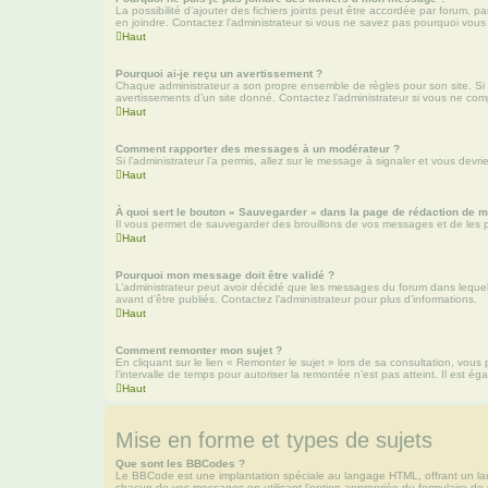
La possibilité d’ajouter des fichiers joints peut être accordée par forum, p
en joindre. Contactez l’administrateur si vous ne savez pas pourquoi vous 
Haut
Pourquoi ai-je reçu un avertissement ?
Chaque administrateur a son propre ensemble de règles pour son site. Si 
avertissements d’un site donné. Contactez l’administrateur si vous ne com
Haut
Comment rapporter des messages à un modérateur ?
Si l’administrateur l’a permis, allez sur le message à signaler et vous de
Haut
À quoi sert le bouton « Sauvegarder » dans la page de rédaction de 
Il vous permet de sauvegarder des brouillons de vos messages et de les pos
Haut
Pourquoi mon message doit être validé ?
L’administrateur peut avoir décidé que les messages du forum dans lequel v
avant d’être publiés. Contactez l’administrateur pour plus d’informations.
Haut
Comment remonter mon sujet ?
En cliquant sur le lien « Remonter le sujet » lors de sa consultation, vou
l’intervalle de temps pour autoriser la remontée n’est pas atteint. Il est
Haut
Mise en forme et types de sujets
Que sont les BBCodes ?
Le BBCode est une implantation spéciale au langage HTML, offrant un lar
chacun de vos messages en utilisant l’option appropriée du formulaire de r