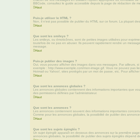
BBCode, consultez le guide accessible depuis la page de rédaction de m
Haut
Puis-je utiliser le HTML ?
Non, il n’est pas possible de publier du HTML sur ce forum. La plupart 
Haut
Que sont les smileys ?
Les smileys, ou émoticônes, sont de petites images utilisées pour exprimer 
toutefois de ne pas en abuser. Ils peuvent rapidement rendre un message i
message.
Haut
Puis-je publier des images ?
Oui, vous pouvez afficher des images dans vos messages. Par ailleurs, si l
exemple : http://www.exemple.com/mon-image.gif. Vous ne pouvez pas lier d
Hotmail ou Yahoo!, sites protégés par un mot de passe, etc. Pour afficher l
Haut
Que sont les annonces globales ?
Les annonces globales contiennent des informations importantes que vous 
des permissions définies par l’administrateur.
Haut
Que sont les annonces ?
Les annonces contiennent souvent des informations importantes concerna
Comme pour les annonces globales, la possibilité de publier des annonces
Haut
Que sont les sujets épinglés ?
Un sujet épinglé apparaît en dessous des annonces sur la première page du
annonces globales, la possibilité de publier des sujets épinglés dépend des