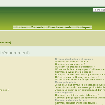
Photos
Conseils
Divertissements
Boutique
quemment)
s fréquemment)
Niveaux d’utilisateurs et groupes
Que sont les administrateurs ?
Que sont les modérateurs ?
Que sont les groupes d’utilisateurs ?
Où trouver la liste des groupes d’utilisateurs 
Comment devenir chef de groupe ?
Pourquoi certains membres apparaissent dans
Qu’est-ce qu’un « Groupe par défaut » ?
Qu’est-ce que le lien « L’équipe du forum » ?
Messagerie privée
Je ne peux pas envoyer de messages privés 
Je reçois sans arrêt des messages indésirable
nectés ?
J’ai reçu un spam ou un courriel abusif d’un 
Amis et ignorés
Que sont mes listes d’amis et d’ignorés ?
Comment puis-je ajouter/supprimer des utilisat
Recherche dans les forums
Comment rechercher dans les forums ?