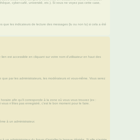
hèque, cyber-café, université, etc.). Si vous ne voyez pas cette case,
es que les indicateurs de lecture des messages (lu ou non lu) si cela a été
lien est accessible en cliquant sur votre nom d’utilisateur en haut des
ble que par les administrateurs, les modérateurs et vous-même. Vous serez
 horaire afin qu’il corresponde à la zone où vous vous trouvez (ex :
vous n’êtes pas enregistré, c’est le bon moment pour le faire.
lème à un administrateur.
 un administrateur du forum d’installer la langue désirée. Si elle n’existe