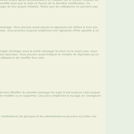
difié ainsi que la date et l’heure de la dernière modification. Ce
age de leur propre initiative. Notez que les utilisateurs ne peuvent pas
 message. Vous pouvez aussi ajouter la signature par défaut à tous vos
 suite, vous pourrez toujours empêcher une signature d’être ajoutée à un
’onglet
Sondage
sous la partie message (si vous ne le voyez pas, vous
p des réponses. Vous pouvez aussi indiquer le nombre de réponses qu’un
utilisateurs de modifier leur vote.
e bouton
Modifier
du premier message du sujet (c’est toujours celui auquel
t le modifier ou le supprimer. Ceci pour empêcher le trucage en changeant
 les modérateurs de groupes et les administrateurs peuvent accorder ces