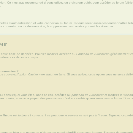
xion. Ce n’est pas recommandé si vous utilisez un ordinateur public pour accéder au forum (bibliot
.
es d’authentification et votre connexion au forum. Ils fournissent aussi des fonctionnalités tell
de connexion ou de déconnexion, la suppression des cookies pourrait les résoudre.
eur
 notre base de données. Pour les modifier, accédez au
Panneau de l’utilisateur
(généralement ce 
préférences de votre compte.
 connectés ?
us trouverez l’option
Cacher mon statut en ligne
. Si vous activez cette option vous ne serez visi
 celui dans lequel vous êtes. Dans ce cas, accédez au
panneau de l’utilisateur
et modifiez le fuseau
eau horaire, comme la plupart des paramètres, n’est accessible qu’aux membres du forum. Donc si 
 l’heure est toujours incorrecte, il se peut que le serveur ne soit pas à l’heure. Signalez ce prob
re langue ou bien que personne n’ait encore traduit phpBB dans votre langue. Essayez de demander à