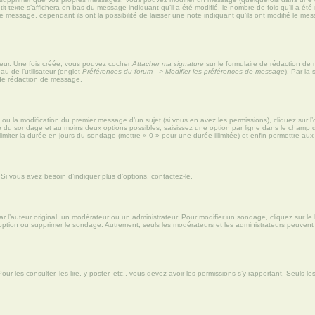
xte s’affichera en bas du message indiquant qu’il a été modifié, le nombre de fois qu’il a été mo
message, cependant ils ont la possibilité de laisser une note indiquant qu’ils ont modifié le mess
teur. Une fois créée, vous pouvez cocher
Attacher ma signature
sur le formulaire de rédaction de
u de l’utilisateur (onglet
Préférences du forum --> Modifier les préférences de message
). Par la
 de rédaction de message.
t ou la modification du premier message d’un sujet (si vous en avez les permissions), cliquez sur l
tre du sondage et au moins deux options possibles, saisissez une option par ligne dans le cham
, limiter la durée en jours du sondage (mettre « 0 » pour une durée illimitée) et enfin permettre aux 
Si vous avez besoin d’indiquer plus d’options, contactez-le.
l’auteur original, un modérateur ou un administrateur. Pour modifier un sondage, cliquez sur l
 option ou supprimer le sondage. Autrement, seuls les modérateurs et les administrateurs peuven
our les consulter, les lire, y poster, etc., vous devez avoir les permissions s’y rapportant. Seuls