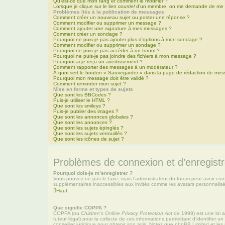
Qu’est-ce que mon rang et comment le modifier ?
Lorsque je clique sur le lien
courriel
d’un membre, on me demande de me c
Problèmes liés à la publication de messages
Comment créer un nouveau sujet ou poster une réponse ?
Comment modifier ou supprimer un message ?
Comment ajouter une signature à mes messages ?
Comment créer un sondage ?
Pourquoi ne puis-je pas ajouter plus d’options à mon sondage ?
Comment modifier ou supprimer un sondage ?
Pourquoi ne puis-je pas accéder à un forum ?
Pourquoi ne puis-je pas joindre des fichiers à mon message ?
Pourquoi ai-je reçu un avertissement ?
Comment rapporter des messages à un modérateur ?
À quoi sert le bouton « Sauvegarder » dans la page de rédaction de me
Pourquoi mon message doit être validé ?
Comment remonter mon sujet ?
Mise en forme et types de sujets
Que sont les BBCodes ?
Puis-je utiliser le HTML ?
Que sont les smileys ?
Puis-je publier des images ?
Que sont les annonces globales ?
Que sont les annonces ?
Que sont les sujets épinglés ?
Que sont les sujets verrouillés ?
Que sont les icônes de sujet ?
Problèmes de connexion et d’enregist
Pourquoi dois-je m’enregistrer ?
Vous pouvez ne pas le faire, mais l’administrateur du forum peut avoir conf
supplémentaires inaccessibles aux invités comme les avatars personnalisés
Haut
Que signifie COPPA ?
COPPA (ou
Children’s Online Privacy Protection Act
de 1998) est une loi a
tuteur légal) pour la collecte de ces informations permettant d’identifier
conseiller juridique pour obtenir son avis. Notez que phpBB Limited et les