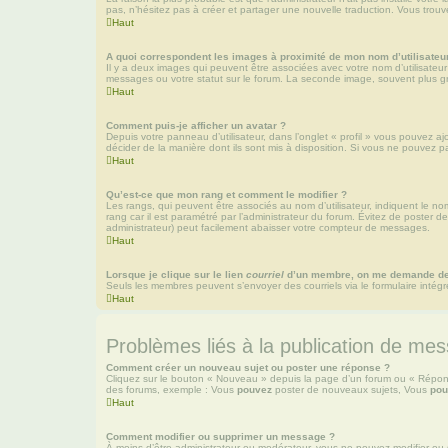
pas, n’hésitez pas à créer et partager une nouvelle traduction. Vous trouve
Haut
A quoi correspondent les images à proximité de mon nom d’utilisateu
Il y a deux images qui peuvent être associées avec votre nom d’utilisateu
messages ou votre statut sur le forum. La seconde image, souvent plus 
Haut
Comment puis-je afficher un avatar ?
Depuis votre panneau d’utilisateur, dans l’onglet « profil » vous pouvez aj
décider de la manière dont ils sont mis à disposition. Si vous ne pouvez pa
Haut
Qu’est-ce que mon rang et comment le modifier ?
Les rangs, qui peuvent être associés au nom d’utilisateur, indiquent le n
rang car il est paramétré par l’administrateur du forum. Évitez de poster 
administrateur) peut facilement abaisser votre compteur de messages.
Haut
Lorsque je clique sur le lien
courriel
d’un membre, on me demande de
Seuls les membres peuvent s’envoyer des courriels via le formulaire intégré (
Haut
Problèmes liés à la publication de me
Comment créer un nouveau sujet ou poster une réponse ?
Cliquez sur le bouton « Nouveau » depuis la page d’un forum ou « Répondr
des forums, exemple : Vous
pouvez
poster de nouveaux sujets, Vous
pou
Haut
Comment modifier ou supprimer un message ?
À moins d’être administrateur ou modérateur, vous ne pouvez modifier ou