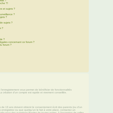
ltat ?
nche ?!
s et sujets ?
surveillance ?
ujets ?
de sujets ?
um ?
ble ?
 légales concernant ce forum ?
du forum ?
, l’enregistrement vous permet de bénéficier de fonctionnalités
La création d’un compte est rapide et vivement conseillée.
ns de 13 ans doivent obtenir le consentement écrit des parents (ou d’un
s enregistrez ou que quelqu’un le fait à votre place, contactez un
ctés pour des questions légales de toutes sortes, à l’exception de celles