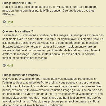
Puis-je utiliser le HTML ?
Non, il n’est pas possible de publier du HTML sur ce forum. La plupart des
mises en forme permises par le HTML peuvent être appliquées avec les
BBCodes.
Haut
Que sont les smileys ?
Les smileys, ou émoticônes, sont de petites images utilisées pour exprimer des
sentiments avec un code simple, exemple : :) signifie joyeux, :( signifie triste. La
liste complète des smileys est visible sur la page de rédaction de message.
Essayez toutefois de ne pas en abuser. Ils peuvent rapidement rendre un
message illisible et un modérateur peut décider de les retirer ou simplement
d’effacer le message. L’administrateur peut aussi avoir défini un nombre
maximum de smileys par message.
Haut
Puis-je publier des images ?
Oui, vous pouvez afficher des images dans vos messages. Par ailleurs, si
l’administrateur a autorisé les fichiers joints, vous pouvez charger une image
sur le forum. Autrement, vous devez lier une image placée sur un serveur Web
public, exemple : http://www.exemple.com/mon-image.gif. Vous ne pouvez pas
lier des images de votre ordinateur (sauf si c’est un serveur Web public) ni des
images placées derrière des mécanismes d’authentification, exemple : boîtes
aux lettres Hotmail ou Yahoo!, sites protégés par un mot de passe, etc. Pour
afficher l’image, utilisez la balise BBCode [img].