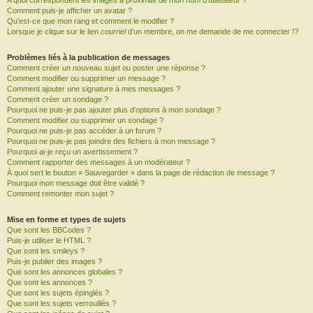
A quoi correspondent les images à proximité de mon nom d’utilisateur ?
Comment puis-je afficher un avatar ?
Qu’est-ce que mon rang et comment le modifier ?
Lorsque je clique sur le lien
courriel
d’un membre, on me demande de me connecter !?
Problèmes liés à la publication de messages
Comment créer un nouveau sujet ou poster une réponse ?
Comment modifier ou supprimer un message ?
Comment ajouter une signature à mes messages ?
Comment créer un sondage ?
Pourquoi ne puis-je pas ajouter plus d’options à mon sondage ?
Comment modifier ou supprimer un sondage ?
Pourquoi ne puis-je pas accéder à un forum ?
Pourquoi ne puis-je pas joindre des fichiers à mon message ?
Pourquoi ai-je reçu un avertissement ?
Comment rapporter des messages à un modérateur ?
À quoi sert le bouton « Sauvegarder » dans la page de rédaction de message ?
Pourquoi mon message doit être validé ?
Comment remonter mon sujet ?
Mise en forme et types de sujets
Que sont les BBCodes ?
Puis-je utiliser le HTML ?
Que sont les smileys ?
Puis-je publier des images ?
Que sont les annonces globales ?
Que sont les annonces ?
Que sont les sujets épinglés ?
Que sont les sujets verrouillés ?