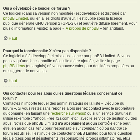
Qui a développé ce logiciel de forum ?
Ce logiciel (dans sa version non modifiée) est développé et distribué par
phpBB Limited
, qui en a les droits d’auteur. Il est publié sous la licence
publique générale GNU version 2 (GPL-2.0) et peut être diffusé librement. Pour
plus d’informations, visitez la page «
À propos de phpBB
» (en anglais).
Haut
Pourquoi la fonctionnalité X n’est pas disponible ?
Ce logiciel a été développé et mis sous licence par phpBB Limited. Si vous
pensez qu’une fonctionnalité nécessite d’être ajoutée, visitez la page
phpBB Ideas
(en anglais) où vous pouvez voter pour des idées proposées ou
en suggérer de nouvelles.
Haut
Qui contacter pour les abus ou les questions légales concernant ce
forum ?
Contactez n’importe lequel des administrateurs de la liste « L’équipe du
forum ». Si vous restez sans réponse alors prenez contact avec le propriétaire
du domaine (en faisant une
recherche sur whois
) ou si un service gratuit est
utilisé (exemple : Yahoo!, Free, f2s.com, etc.), avec le service de gestion ou des
abus. Notez que phpBB Limited
n’a absolument aucun contrôle
et ne peut
être, en aucun cas, tenu pour responsable sur
comment
,
où
ou
par qui
ce
forum est utilisé. Il est inutile de contacter phpBB Limited pour toute question
légale (cessions et désistements, responsabilité, propos diffamatoires, etc.)