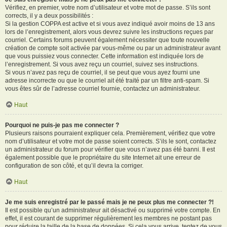
Vérifiez, en premier, votre nom d’utilisateur et votre mot de passe. S’ils sont
corrects, il y a deux possibilités :
Si la gestion COPPA est active et si vous avez indiqué avoir moins de 13 ans
lors de l’enregistrement, alors vous devrez suivre les instructions reçues par
courriel. Certains forums peuvent également nécessiter que toute nouvelle
création de compte soit activée par vous-même ou par un administrateur avant
que vous puissiez vous connecter. Cette information est indiquée lors de
l’enregistrement. Si vous avez reçu un courriel, suivez ses instructions.
Si vous n’avez pas reçu de courriel, il se peut que vous ayez fourni une
adresse incorrecte ou que le courriel ait été traité par un filtre anti-spam. Si
vous êtes sûr de l’adresse courriel fournie, contactez un administrateur.
Haut
Pourquoi ne puis-je pas me connecter ?
Plusieurs raisons pourraient expliquer cela. Premièrement, vérifiez que votre
nom d’utilisateur et votre mot de passe soient corrects. S’ils le sont, contactez
un administrateur du forum pour vérifier que vous n’avez pas été banni. Il est
également possible que le propriétaire du site Internet ait une erreur de
configuration de son côté, et qu’il devra la corriger.
Haut
Je me suis enregistré par le passé mais je ne peux plus me connecter ?!
Il est possible qu’un administrateur ait désactivé ou supprimé votre compte. En
effet, il est courant de supprimer régulièrement les membres ne postant pas
pour réduire la taille de la base de données. Si cela vous arrive, tentez de vous