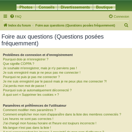
Photos
Conseils
Divertissements
Boutique
FAQ
Connexion
R
Index du forum
Foire aux questions (Questions posées fréquemment)
e
Foire aux questions (Questions posées
c
fréquemment)
h
e
Problèmes de connexion et d’enregistrement
Pourquoi dois-je m’enregistrer ?
r
Que signifie COPPA ?
c
Je souhaite m’enregistrer, mais je n’y parviens pas !
Je suis enregistré mais je ne peux pas me connecter !
h
Pourquoi ne puis-je pas me connecter ?
Je me suis enregistré par le passé mais je ne peux plus me connecter ?!
e
J’ai perdu mon mot de passe !
r
Pourquoi suis-je automatiquement déconnecté ?
À quoi sert « Supprimer les cookies » ?
Paramètres et préférences de l’utilisateur
Comment modifier mes paramètres ?
Comment empêcher mon nom d’apparaître dans la liste des membres connectés ?
Les heures ne sont pas correctes !
J’ai changé mon fuseau horaire et l’heure est toujours incorrecte !
Ma langue n’est pas dans la liste !