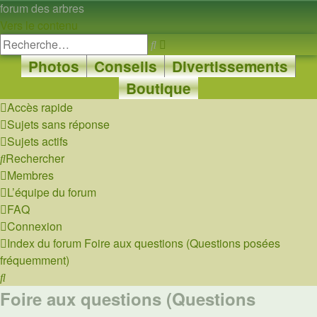
forum des arbres
Vers le contenu
Recherche
Rechercher
avancée
Photos
Conseils
Divertissements
Boutique
Accès rapide
Sujets sans réponse
Sujets actifs
Rechercher
Membres
L’équipe du forum
FAQ
Connexion
Index du forum
Foire aux questions (Questions posées
fréquemment)
Rechercher
Foire aux questions (Questions