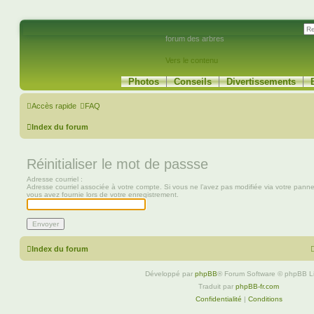
forum des arbres
Vers le contenu
Photos
Conseils
Divertissements
Accès rapide
FAQ
Index du forum
Réinitialiser le mot de passse
Adresse courriel :
Adresse courriel associée à votre compte. Si vous ne l’avez pas modifiée via votre panneau 
vous avez fournie lors de votre enregistrement.
Index du forum
Développé par
phpBB
® Forum Software © phpBB L
Traduit par
phpBB-fr.com
Confidentialité
|
Conditions