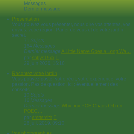
Messages
Dernier message
Présentation
Vous pouvez vous présenter, nous dire vos attentes, vos
envies, votre région. Parler de vous et de votre jardin
secret.
71
Sujets
164
Messages
Dernier message
A Little Nerve Goes a Long Wa…
Voir
par
sollys19xx
le
29 juin 2026, 16:10
dernier
message
Racontez votre jardin
Vous pouvez poster votre récit, votre expérience, votre
passion. Pas de question, ici ; éventuellement des
conseils.
10
Sujets
16
Messages
Dernier message
Why buy POE Chaos Orb on
POEC…
Voir
par
smrtsmith
le
26 juil. 2019, 09:10
dernier
message
Vos photographies