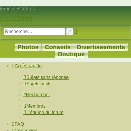
forum des arbres
Vers le contenu
Recherche
Rechercher
avancée
Photos
Conseils
Divertissements
Boutique
Accès rapide
Sujets sans réponse
Sujets actifs
Rechercher
Membres
L’équipe du forum
FAQ
Connexion