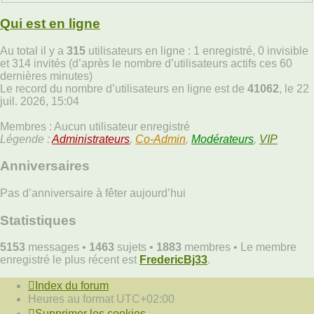
Qui est en ligne
Au total il y a
315
utilisateurs en ligne : 1 enregistré, 0 invisible
et 314 invités (d’après le nombre d’utilisateurs actifs ces 60
dernières minutes)
Le record du nombre d’utilisateurs en ligne est de
41062
, le 22
juil. 2026, 15:04
Membres : Aucun utilisateur enregistré
Légende :
Administrateurs
,
Co-Admin
,
Modérateurs
,
VIP
Anniversaires
Pas d’anniversaire à fêter aujourd’hui
Statistiques
5153
messages •
1463
sujets •
1883
membres • Le membre
enregistré le plus récent est
FredericBj33
.
Index du forum
Heures au format
UTC+02:00
Supprimer les cookies