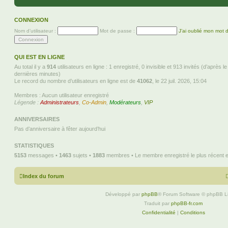
CONNEXION
Nom d’utilisateur :
Mot de passe :
J’ai oublié mon mot 
QUI EST EN LIGNE
Au total il y a
914
utilisateurs en ligne : 1 enregistré, 0 invisible et 913 invités (d’après l
dernières minutes)
Le record du nombre d’utilisateurs en ligne est de
41062
, le 22 juil. 2026, 15:04
Membres : Aucun utilisateur enregistré
Légende :
Administrateurs
,
Co-Admin
,
Modérateurs
,
VIP
ANNIVERSAIRES
Pas d’anniversaire à fêter aujourd’hui
STATISTIQUES
5153
messages •
1463
sujets •
1883
membres • Le membre enregistré le plus récent 
Index du forum
Développé par
phpBB
® Forum Software © phpBB L
Traduit par
phpBB-fr.com
Confidentialité
|
Conditions