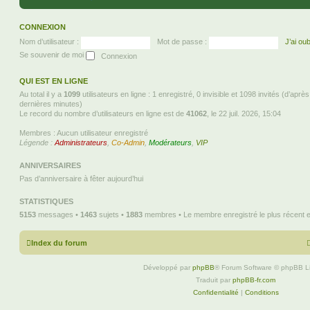
CONNEXION
Nom d’utilisateur :
Mot de passe :
J’ai ou
Se souvenir de moi
QUI EST EN LIGNE
Au total il y a
1099
utilisateurs en ligne : 1 enregistré, 0 invisible et 1098 invités (d’aprè
dernières minutes)
Le record du nombre d’utilisateurs en ligne est de
41062
, le 22 juil. 2026, 15:04
Membres : Aucun utilisateur enregistré
Légende :
Administrateurs
,
Co-Admin
,
Modérateurs
,
VIP
ANNIVERSAIRES
Pas d’anniversaire à fêter aujourd’hui
STATISTIQUES
5153
messages •
1463
sujets •
1883
membres • Le membre enregistré le plus récent 
Index du forum
Développé par
phpBB
® Forum Software © phpBB L
Traduit par
phpBB-fr.com
Confidentialité
|
Conditions