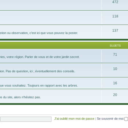
472
118
137
tion ou observation, c'est ici que vous pouvez la poster.
SUJETS
71
s, votre région. Parler de vous et de votre jardin secret.
10
on. Pas de question, ici ; éventuellement des conseils.
16
que vous souhaitez. Toujours en rapport avec les arbres.
20
 du site, alors n'hésitez pas.
J’ai oublié mon mot de passe
|
Se souvenir de moi