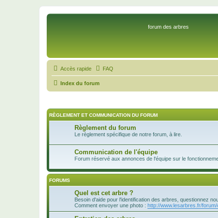
forum des arbres
Accès rapide
FAQ
Index du forum
RÈGLEMENT ET COMMUNICATION DU FORUM
Règlement du forum
Le règlement spécifique de notre forum, à lire.
Communication de l'équipe
Forum réservé aux annonces de l'équipe sur le fonctionnement
FORUMS
Quel est cet arbre ?
Besoin d'aide pour l'identification des arbres, questionnez no
Comment envoyer une photo :
http://www.lesarbres.fr/forum