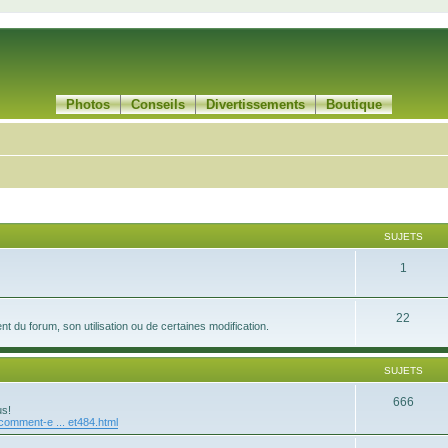
Photos
Conseils
Divertissements
Boutique
SUJETS
1
22
 du forum, son utilisation ou de certaines modification.
SUJETS
666
us!
/comment-e ... et484.html