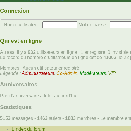
dernier
message
Connexion
Nom d’utilisateur :
Mot de passe :
Qui est en ligne
Au total il y a
932
utilisateurs en ligne : 1 enregistré, 0 invisibl
Le record du nombre d’utilisateurs en ligne est de
41062
, le 22
Membres : Aucun utilisateur enregistré
Légende :
Administrateurs
,
Co-Admin
,
Modérateurs
,
VIP
Anniversaires
Pas d’anniversaire à fêter aujourd’hui
Statistiques
5153
messages •
1463
sujets •
1883
membres • Le membre enreg
Index du forum