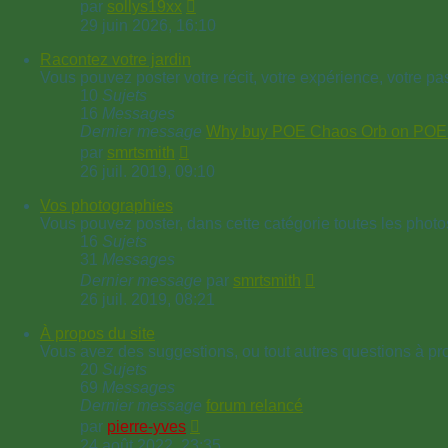
Voir
par
sollys19xx
le
29 juin 2026, 16:10
dernier
message
Racontez votre jardin
Vous pouvez poster votre récit, votre expérience, votre pa
10
Sujets
16
Messages
Dernier message
Why buy POE Chaos Orb on P
Voir
par
smrtsmith
le
26 juil. 2019, 09:10
dernier
message
Vos photographies
Vous pouvez poster, dans cette catégorie toutes les photo
16
Sujets
31
Messages
Voir
Dernier message
par
smrtsmith
le
26 juil. 2019, 08:21
dernier
message
À propos du site
Vous avez des suggestions, ou tout autres questions à prop
20
Sujets
69
Messages
Dernier message
forum relancé
Voir
par
pierre-yves
le
24 août 2022, 23:35