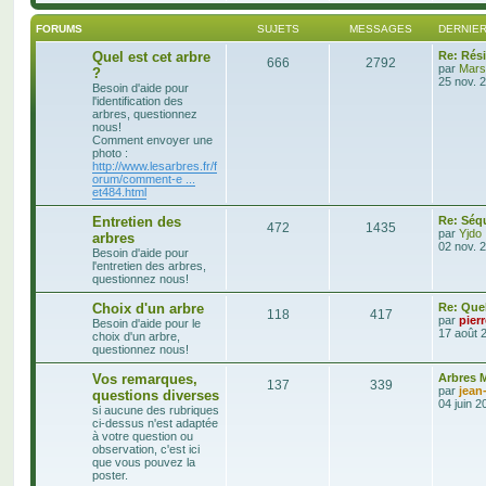
FORUMS
SUJETS
MESSAGES
DERNIE
Quel est cet arbre
Re: Rés
666
2792
par
Mars
?
25 nov. 
Besoin d'aide pour
l'identification des
arbres, questionnez
nous!
Comment envoyer une
photo :
http://www.lesarbres.fr/f
orum/comment-e ...
et484.html
Entretien des
Re: Séq
472
1435
par
Yjdo
arbres
02 nov. 
Besoin d'aide pour
l'entretien des arbres,
questionnez nous!
Choix d'un arbre
Re: Quel
118
417
par
pier
Besoin d'aide pour le
17 août 
choix d'un arbre,
questionnez nous!
Vos remarques,
Arbres M
137
339
par
jean
questions diverses
04 juin 2
si aucune des rubriques
ci-dessus n'est adaptée
à votre question ou
observation, c'est ici
que vous pouvez la
poster.