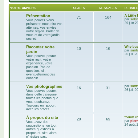
VOTRE UNIVERS
SUJETS
MESSAGES
DERNIE
Présentation
A Littl
71
164
par
soll
Vous pouvez vous
29 juin 2
présenter, nous dire vos
attentes, vos envies,
votre région. Parler de
vous et de votre jardin
secret.
Racontez votre
Why bu
10
16
par
smrt
jardin
26 juil. 
Vous pouvez poster
votre récit, votre
expérience, votre
passion. Pas de
question, ici ;
éventuellement des
conseils.
Vos photographies
par
smrt
16
31
26 juil. 
Vous pouvez poster,
dans cette catégorie
toutes les photos que
vous souhaitez.
Toujours en rapport
avec les arbres.
À propos du site
forum r
20
69
par
pier
Vous avez des
24 août 
suggestions, ou tout
autres questions à
propos du site, alors
n'hésitez pas.