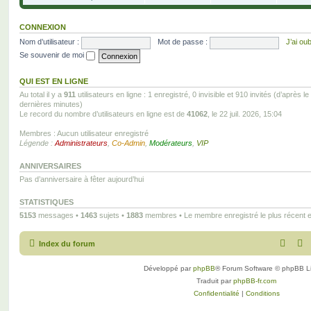
CONNEXION
Nom d’utilisateur :
Mot de passe :
J’ai ou
Se souvenir de moi
QUI EST EN LIGNE
Au total il y a
911
utilisateurs en ligne : 1 enregistré, 0 invisible et 910 invités (d’après l
dernières minutes)
Le record du nombre d’utilisateurs en ligne est de
41062
, le 22 juil. 2026, 15:04
Membres : Aucun utilisateur enregistré
Légende :
Administrateurs
,
Co-Admin
,
Modérateurs
,
VIP
ANNIVERSAIRES
Pas d’anniversaire à fêter aujourd’hui
STATISTIQUES
5153
messages •
1463
sujets •
1883
membres • Le membre enregistré le plus récent 
Index du forum
Développé par
phpBB
® Forum Software © phpBB L
Traduit par
phpBB-fr.com
Confidentialité
|
Conditions