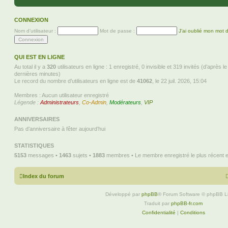
CONNEXION
Nom d’utilisateur :
Mot de passe :
J’ai oublié mon mot 
QUI EST EN LIGNE
Au total il y a
320
utilisateurs en ligne : 1 enregistré, 0 invisible et 319 invités (d’après l
dernières minutes)
Le record du nombre d’utilisateurs en ligne est de
41062
, le 22 juil. 2026, 15:04
Membres : Aucun utilisateur enregistré
Légende :
Administrateurs
,
Co-Admin
,
Modérateurs
,
VIP
ANNIVERSAIRES
Pas d’anniversaire à fêter aujourd’hui
STATISTIQUES
5153
messages •
1463
sujets •
1883
membres • Le membre enregistré le plus récent 
Index du forum
Développé par
phpBB
® Forum Software © phpBB L
Traduit par
phpBB-fr.com
Confidentialité
|
Conditions