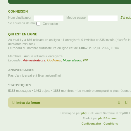
CONNEXION
Nom d’utilisateur :
Mot de passe :
J’ai ou
Se souvenir de moi
QUI EST EN LIGNE
Au total il y a
836
utilisateurs en ligne : 1 enregistré, 0 invisible et 835 invités (d’après l
dernières minutes)
Le record du nombre d’utilisateurs en ligne est de
41062
, le 22 juil. 2026, 15:04
Membres : Aucun utilisateur enregistré
Légende :
Administrateurs
,
Co-Admin
,
Modérateurs
,
VIP
ANNIVERSAIRES
Pas d’anniversaire à fêter aujourd’hui
STATISTIQUES
5153
messages •
1463
sujets •
1883
membres • Le membre enregistré le plus récent 
Index du forum
Développé par
phpBB
® Forum Software © phpBB L
Traduit par
phpBB-fr.com
Confidentialité
|
Conditions