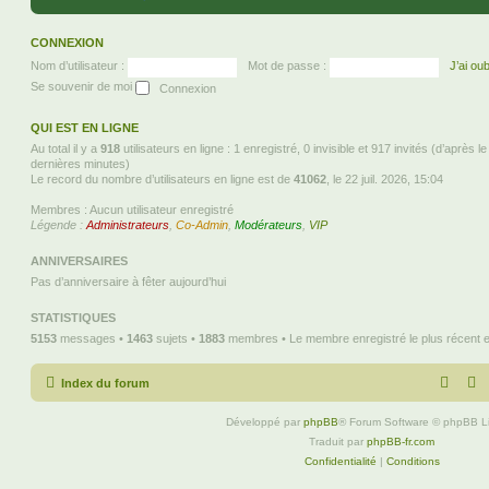
CONNEXION
Nom d’utilisateur :
Mot de passe :
J’ai ou
Se souvenir de moi
QUI EST EN LIGNE
Au total il y a
918
utilisateurs en ligne : 1 enregistré, 0 invisible et 917 invités (d’après l
dernières minutes)
Le record du nombre d’utilisateurs en ligne est de
41062
, le 22 juil. 2026, 15:04
Membres : Aucun utilisateur enregistré
Légende :
Administrateurs
,
Co-Admin
,
Modérateurs
,
VIP
ANNIVERSAIRES
Pas d’anniversaire à fêter aujourd’hui
STATISTIQUES
5153
messages •
1463
sujets •
1883
membres • Le membre enregistré le plus récent 
Index du forum
Développé par
phpBB
® Forum Software © phpBB L
Traduit par
phpBB-fr.com
Confidentialité
|
Conditions