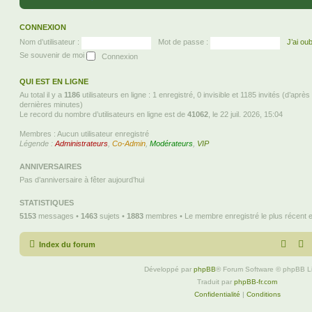
CONNEXION
Nom d’utilisateur :
Mot de passe :
J’ai ou
Se souvenir de moi
QUI EST EN LIGNE
Au total il y a
1186
utilisateurs en ligne : 1 enregistré, 0 invisible et 1185 invités (d’aprè
dernières minutes)
Le record du nombre d’utilisateurs en ligne est de
41062
, le 22 juil. 2026, 15:04
Membres : Aucun utilisateur enregistré
Légende :
Administrateurs
,
Co-Admin
,
Modérateurs
,
VIP
ANNIVERSAIRES
Pas d’anniversaire à fêter aujourd’hui
STATISTIQUES
5153
messages •
1463
sujets •
1883
membres • Le membre enregistré le plus récent 
Index du forum
Développé par
phpBB
® Forum Software © phpBB L
Traduit par
phpBB-fr.com
Confidentialité
|
Conditions