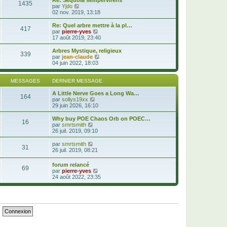
s
1435
l
e
V
par
Yjdo
s
e
r
o
02 nov. 2019, 13:18
a
d
m
i
g
e
e
r
Re: Quel arbre mettre à la pl…
e
r
s
417
l
V
par
pierre-yves
n
s
e
o
17 août 2019, 23:40
i
a
d
i
e
g
e
r
Arbres Mystique, religieux
r
e
339
r
l
V
par
jean-claude
m
n
e
o
04 juin 2022, 18:03
e
i
d
i
s
e
e
r
s
r
r
l
MESSAGES
DERNIER MESSAGE
a
m
n
e
g
e
i
d
A Little Nerve Goes a Long Wa…
e
164
s
e
V
e
par
sollys19xx
s
r
o
r
29 juin 2026, 16:10
a
m
i
n
g
e
r
i
Why buy POE Chaos Orb on POEC…
e
16
s
l
e
V
par
smrtsmith
s
e
r
o
26 juil. 2019, 09:10
a
d
m
i
g
e
e
r
V
par
smrtsmith
e
31
r
s
l
o
26 juil. 2019, 08:21
n
s
e
i
i
a
d
r
forum relancé
e
g
e
69
l
V
par
pierre-yves
r
e
r
e
o
24 août 2022, 23:35
m
n
d
i
e
i
e
r
s
e
r
l
s
r
n
e
a
m
i
d
g
e
e
e
e
s
r
r
s
m
n