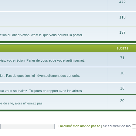
472
118
137
tion ou observation, c'est ici que vous pouvez la poster.
SUJETS
71
s, votre région. Parler de vous et de votre jardin secret.
10
on. Pas de question, ici ; éventuellement des conseils.
16
que vous souhaitez. Toujours en rapport avec les arbres.
20
 du site, alors n'hésitez pas.
J’ai oublié mon mot de passe
|
Se souvenir de moi