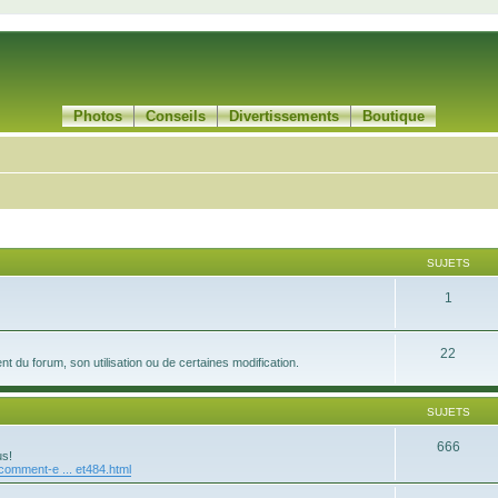
Photos
Conseils
Divertissements
Boutique
SUJETS
1
22
 du forum, son utilisation ou de certaines modification.
SUJETS
666
us!
/comment-e ... et484.html