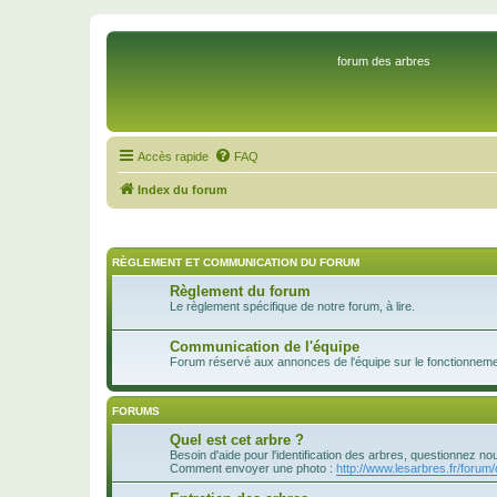
forum des arbres
Accès rapide
FAQ
Index du forum
RÈGLEMENT ET COMMUNICATION DU FORUM
Règlement du forum
Le règlement spécifique de notre forum, à lire.
Communication de l'équipe
Forum réservé aux annonces de l'équipe sur le fonctionnement
FORUMS
Quel est cet arbre ?
Besoin d'aide pour l'identification des arbres, questionnez no
Comment envoyer une photo :
http://www.lesarbres.fr/forum