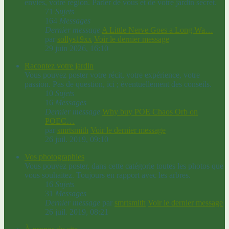
envies, votre région. Parler de vous et de votre jardin secret.
71
Sujets
164
Messages
Dernier message
A Little Nerve Goes a Long Wa…
par
sollys19xx
Voir le dernier message
29 juin 2026, 16:10
Racontez votre jardin
Vous pouvez poster votre récit, votre expérience, votre
passion. Pas de question, ici ; éventuellement des conseils.
10
Sujets
16
Messages
Dernier message
Why buy POE Chaos Orb on
POEC…
par
smrtsmith
Voir le dernier message
26 juil. 2019, 09:10
Vos photographies
Vous pouvez poster, dans cette catégorie toutes les photos que
vous souhaitez. Toujours en rapport avec les arbres.
16
Sujets
31
Messages
Dernier message
par
smrtsmith
Voir le dernier message
26 juil. 2019, 08:21