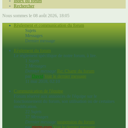
Index du forum
Rechercher
Nous sommes le 08 août 2026, 18:05
Règlement et communication du forum
Sujets
Messages
Dernier message
Règlement du forum
Le règlement spécifique de notre forum, à lire.
1
Sujets
2
Messages
Dernier message
Re: Charte du forum
par
David
Voir le dernier message
11 mai 2018, 02:10
Communication de l'équipe
Forum réservé aux annonces de l'équipe sur le
fonctionnement du forum, son utilisation ou de certaines
modification.
22
Sujets
37
Messages
Dernier message
suspension du forum
par
pierre-yves
Voir le dernier message