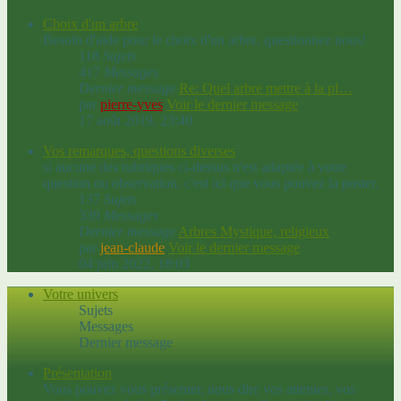
Choix d'un arbre
Besoin d'aide pour le choix d'un arbre, questionnez nous!
118
Sujets
417
Messages
Dernier message
Re: Quel arbre mettre à la pl…
par
pierre-yves
Voir le dernier message
17 août 2019, 23:40
Vos remarques, questions diverses
si aucune des rubriques ci-dessus n'est adaptée à votre
question ou observation, c'est ici que vous pouvez la poster.
137
Sujets
339
Messages
Dernier message
Arbres Mystique, religieux
par
jean-claude
Voir le dernier message
04 juin 2022, 18:03
Votre univers
Sujets
Messages
Dernier message
Présentation
Vous pouvez vous présenter, nous dire vos attentes, vos