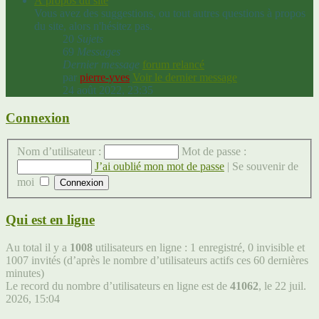
À propos du site
Vous avez des suggestions, ou tout autres questions à propos
du site, alors n'hésitez pas.
20
Sujets
69
Messages
Dernier message
forum relancé
par
pierre-yves
Voir le dernier message
24 août 2022, 23:35
Connexion
Nom d’utilisateur :
Mot de passe :
J’ai oublié mon mot de passe
|
Se souvenir de
moi
Qui est en ligne
Au total il y a
1008
utilisateurs en ligne : 1 enregistré, 0 invisible et
1007 invités (d’après le nombre d’utilisateurs actifs ces 60 dernières
minutes)
Le record du nombre d’utilisateurs en ligne est de
41062
, le 22 juil.
2026, 15:04