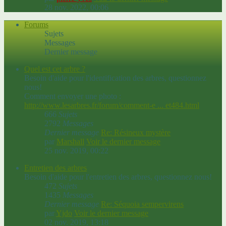
28 nov. 2022, 00:06
Forums
Sujets
Messages
Dernier message
Quel est cet arbre ?
Besoin d'aide pour l'identification des arbres, questionnez
nous!
Comment envoyer une photo :
http://www.lesarbres.fr/forum/comment-e ... et484.html
666
Sujets
2792
Messages
Dernier message
Re: Résineux mystère
par
Marshall
Voir le dernier message
25 nov. 2019, 00:22
Entretien des arbres
Besoin d'aide pour l'entretien des arbres, questionnez nous!
472
Sujets
1435
Messages
Dernier message
Re: Séquoia sempervirens
par
Yjdo
Voir le dernier message
02 nov. 2019, 13:18