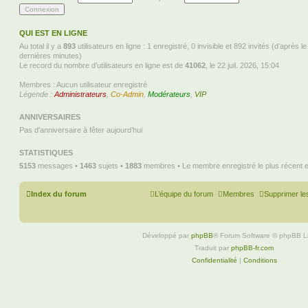
e
s
r
a
n
g
i
e
e
QUI EST EN LIGNE
r
Au total il y a
893
m
utilisateurs en ligne : 1 enregistré, 0 invisible et 892 invités (d’après l
e
dernières minutes)
s
Le record du nombre d’utilisateurs en ligne est de
41062
, le 22 juil. 2026, 15:04
s
a
g
Membres : Aucun utilisateur enregistré
e
Légende :
Administrateurs
,
Co-Admin
,
Modérateurs
,
VIP
ANNIVERSAIRES
Pas d’anniversaire à fêter aujourd’hui
STATISTIQUES
5153
messages •
1463
sujets •
1883
membres • Le membre enregistré le plus récent 
Index du forum
L’équipe du forum
Membres
Supprimer le
Développé par
phpBB
® Forum Software © phpBB L
Traduit par
phpBB-fr.com
Confidentialité
|
Conditions