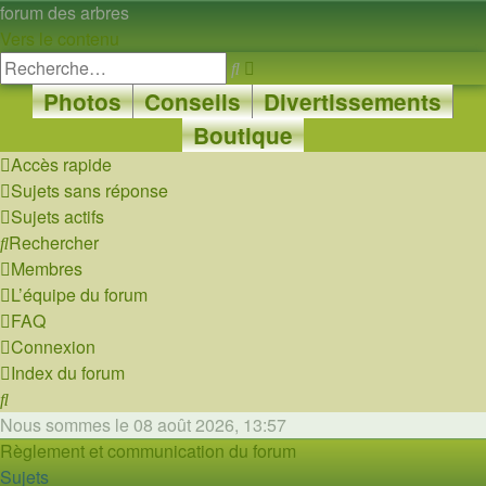
forum des arbres
Vers le contenu
Recherche
Rechercher
avancée
Photos
Conseils
Divertissements
Boutique
Accès rapide
Sujets sans réponse
Sujets actifs
Rechercher
Membres
L’équipe du forum
FAQ
Connexion
Index du forum
Rechercher
Nous sommes le 08 août 2026, 13:57
Règlement et communication du forum
Sujets