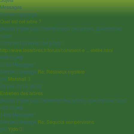
Messages
Dernier message
Quel est cet arbre ?
Besoin d'aide pour l'identification des arbres, questionnez
nous!
Comment envoyer une photo :
http://www.lesarbres.fr/forum/comment-e ... et484.html
666
Sujets
2792
Messages
Dernier message
Re: Résineux mystère
Voir
par
Marshall
le
25 nov. 2019, 00:22
dernier
Entretien des arbres
message
Besoin d'aide pour l'entretien des arbres, questionnez nous!
472
Sujets
1435
Messages
Dernier message
Re: Séquoia sempervirens
Voir
par
Yjdo