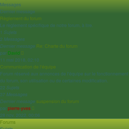
Messages
Dernier message
Règlement du forum
Le règlement spécifique de notre forum, à lire.
1
Sujets
2
Messages
Dernier message
Re: Charte du forum
Voir
par
David
le
11 mai 2018, 02:10
dernier
Communication de l'équipe
message
Forum réservé aux annonces de l'équipe sur le fonctionnement
du forum, son utilisation ou de certaines modification.
22
Sujets
37
Messages
Dernier message
suspension du forum
Voir
par
pierre-yves
le
28 nov. 2022, 00:06
dernier
Forums
message
Sujets