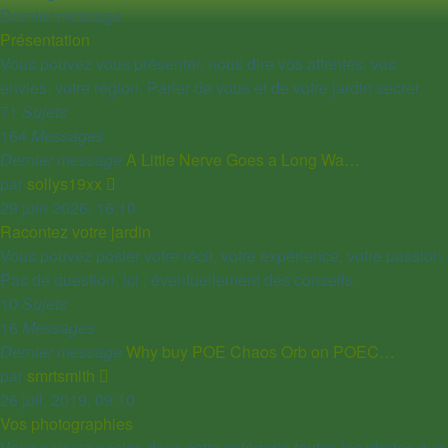
Dernier message
Présentation
Vous pouvez vous présenter, nous dire vos attentes, vos
envies, votre région. Parler de vous et de votre jardin secret.
71
Sujets
164
Messages
Dernier message
A Little Nerve Goes a Long Wa…
Voir
par
sollys19xx
le
29 juin 2026, 16:10
dernier
Racontez votre jardin
message
Vous pouvez poster votre récit, votre expérience, votre passion.
Pas de question, ici ; éventuellement des conseils.
10
Sujets
16
Messages
Dernier message
Why buy POE Chaos Orb on POEC…
Voir
par
smrtsmith
le
26 juil. 2019, 09:10
dernier
Vos photographies
message
Vous pouvez poster, dans cette catégorie toutes les photos que