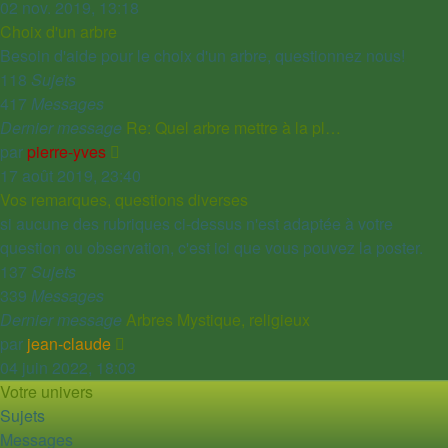
le
02 nov. 2019, 13:18
dernier
Choix d'un arbre
message
Besoin d'aide pour le choix d'un arbre, questionnez nous!
118
Sujets
417
Messages
Dernier message
Re: Quel arbre mettre à la pl…
Voir
par
pierre-yves
le
17 août 2019, 23:40
dernier
Vos remarques, questions diverses
message
si aucune des rubriques ci-dessus n'est adaptée à votre
question ou observation, c'est ici que vous pouvez la poster.
137
Sujets
339
Messages
Dernier message
Arbres Mystique, religieux
Voir
par
jean-claude
le
04 juin 2022, 18:03
dernier
Votre univers
message
Sujets
Messages