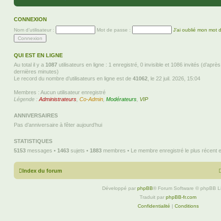
CONNEXION
Nom d’utilisateur :
Mot de passe :
J’ai oublié mon mot 
QUI EST EN LIGNE
Au total il y a
1087
utilisateurs en ligne : 1 enregistré, 0 invisible et 1086 invités (d’aprè
dernières minutes)
Le record du nombre d’utilisateurs en ligne est de
41062
, le 22 juil. 2026, 15:04
Membres : Aucun utilisateur enregistré
Légende :
Administrateurs
,
Co-Admin
,
Modérateurs
,
VIP
ANNIVERSAIRES
Pas d’anniversaire à fêter aujourd’hui
STATISTIQUES
5153
messages •
1463
sujets •
1883
membres • Le membre enregistré le plus récent 
Index du forum
Développé par
phpBB
® Forum Software © phpBB L
Traduit par
phpBB-fr.com
Confidentialité
|
Conditions