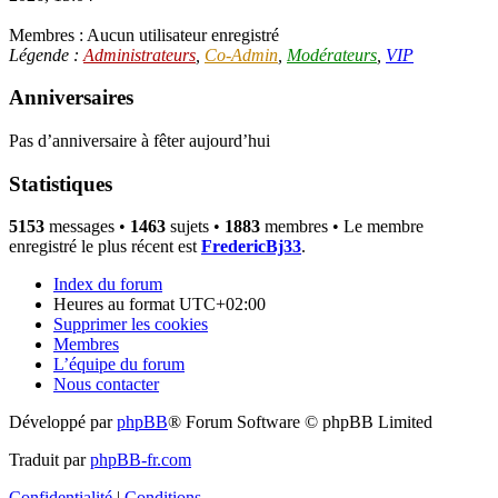
Membres : Aucun utilisateur enregistré
Légende :
Administrateurs
,
Co-Admin
,
Modérateurs
,
VIP
Anniversaires
Pas d’anniversaire à fêter aujourd’hui
Statistiques
5153
messages •
1463
sujets •
1883
membres • Le membre
enregistré le plus récent est
FredericBj33
.
Index du forum
Heures au format
UTC+02:00
Supprimer les cookies
Membres
L’équipe du forum
Nous contacter
Développé par
phpBB
® Forum Software © phpBB Limited
Traduit par
phpBB-fr.com
Confidentialité
|
Conditions