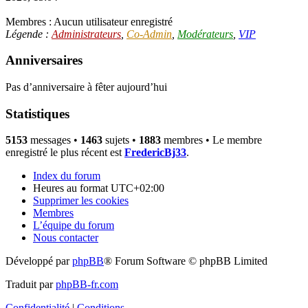
Membres : Aucun utilisateur enregistré
Légende :
Administrateurs
,
Co-Admin
,
Modérateurs
,
VIP
Anniversaires
Pas d’anniversaire à fêter aujourd’hui
Statistiques
5153
messages •
1463
sujets •
1883
membres • Le membre
enregistré le plus récent est
FredericBj33
.
Index du forum
Heures au format
UTC+02:00
Supprimer les cookies
Membres
L’équipe du forum
Nous contacter
Développé par
phpBB
® Forum Software © phpBB Limited
Traduit par
phpBB-fr.com
Confidentialité
|
Conditions