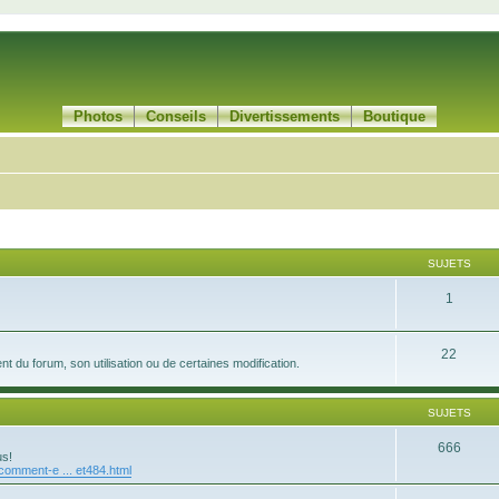
Photos
Conseils
Divertissements
Boutique
SUJETS
1
22
 du forum, son utilisation ou de certaines modification.
SUJETS
666
us!
/comment-e ... et484.html