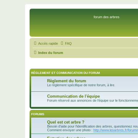
forum des arbres
Accès rapide
FAQ
Index du forum
RÈGLEMENT ET COMMUNICATION DU FORUM
Règlement du forum
Le règlement spécifique de notre forum, à lire.
Communication de l'équipe
Forum réservé aux annonces de l'équipe sur le fonctionnement
FORUMS
Quel est cet arbre ?
Besoin d'aide pour l'identification des arbres, questionnez no
Comment envoyer une photo :
http://www.lesarbres.fr/forum