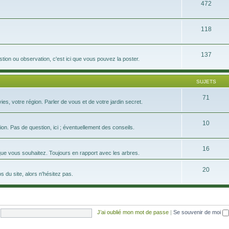
472
118
137
tion ou observation, c'est ici que vous pouvez la poster.
SUJETS
71
s, votre région. Parler de vous et de votre jardin secret.
10
on. Pas de question, ici ; éventuellement des conseils.
16
que vous souhaitez. Toujours en rapport avec les arbres.
20
 du site, alors n'hésitez pas.
J’ai oublié mon mot de passe
|
Se souvenir de moi