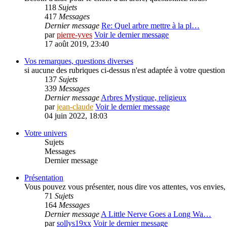
118
Sujets
417
Messages
Dernier message
Re: Quel arbre mettre à la pl…
par
pierre-yves
Voir le dernier message
17 août 2019, 23:40
Vos remarques, questions diverses
si aucune des rubriques ci-dessus n'est adaptée à votre question 
137
Sujets
339
Messages
Dernier message
Arbres Mystique, religieux
par
jean-claude
Voir le dernier message
04 juin 2022, 18:03
Votre univers
Sujets
Messages
Dernier message
Présentation
Vous pouvez vous présenter, nous dire vos attentes, vos envies, v
71
Sujets
164
Messages
Dernier message
A Little Nerve Goes a Long Wa…
par
sollys19xx
Voir le dernier message