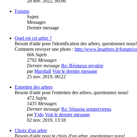
28 nov. 2022, 00:06
Forums
Sujets
Messages
Dernier message
Quel est cet arbre ?
Besoin d'aide pour l'identification des arbres, questionnez nous!
Comment envoyer une photo :
http://www.lesarbres.fr/forum/c
666
Sujets
2792
Messages
Dernier message
Re: Résineux mystère
par
Marshall
Voir le dernier message
25 nov. 2019, 00:22
Entretien des arbres
Besoin d'aide pour l'entretien des arbres, questionnez nous!
472
Sujets
1435
Messages
Dernier message
Re: Séquoia sempervirens
par
Yjdo
Voir le dernier message
02 nov. 2019, 13:18
Choix d'un arbre
Besoin d'aide pour le choix d'un arbre, questionnez nous!