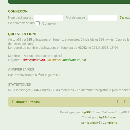
CONNEXION
Nom d’utilisateur :
Mot de passe :
J’ai ou
Se souvenir de moi
QUI EST EN LIGNE
Au total il y a
315
utilisateurs en ligne : 1 enregistré, 0 invisible et 314 invités (d’après l
dernières minutes)
Le record du nombre d’utilisateurs en ligne est de
41062
, le 22 juil. 2026, 15:04
Membres : Aucun utilisateur enregistré
Légende :
Administrateurs
,
Co-Admin
,
Modérateurs
,
VIP
ANNIVERSAIRES
Pas d’anniversaire à fêter aujourd’hui
STATISTIQUES
5153
messages •
1463
sujets •
1883
membres • Le membre enregistré le plus récent 
Index du forum
Développé par
phpBB
® Forum Software © phpBB L
Traduit par
phpBB-fr.com
Confidentialité
|
Conditions