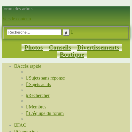
forum des arbres
Vers le contenu
Recherche
Rechercher
avancée
Photos
Conseils
Divertissements
Boutique
Accès rapide
Sujets sans réponse
Sujets actifs
Rechercher
Membres
L’équipe du forum
FAQ
Connexion