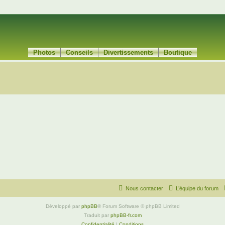
Photos
Conseils
Divertissements
Boutique
Nous contacter
L’équipe du forum
Développé par
phpBB
® Forum Software © phpBB Limited
Traduit par
phpBB-fr.com
Confidentialité
|
Conditions