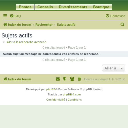
Photos
Conseils
Divertissements
Boutique
FAQ
Connexion
R
Index du forum
Rechercher
Sujets actifs
e
Sujets actifs
c
Aller à la recherche avancée
h
0 résultat trouvé • Page
1
sur
1
e
Aucun sujet ou message ne correspond à vos critères de recherche.
r
0 résultat trouvé • Page
1
sur
1
c
Aller à
h
Index du forum
Heures au format
UTC+02:00
e
r
Développé par
phpBB
® Forum Software © phpBB Limited
Traduit par
phpBB-fr.com
Confidentialité
|
Conditions