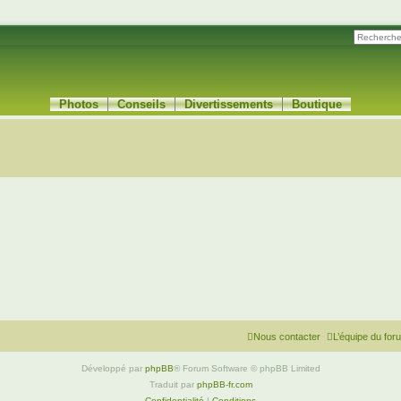
Photos
Conseils
Divertissements
Boutique
Nous contacter
L’équipe du for
Développé par
phpBB
® Forum Software © phpBB Limited
Traduit par
phpBB-fr.com
Confidentialité
|
Conditions