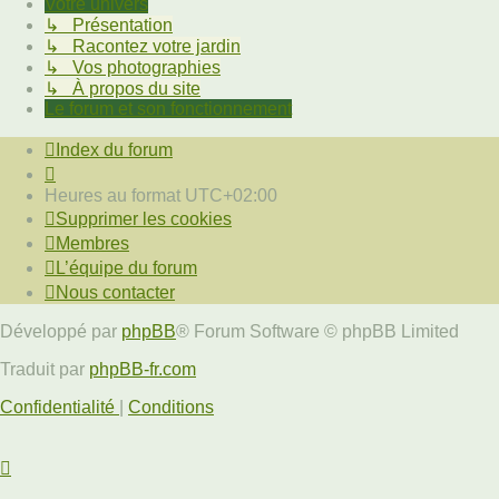
Votre univers
↳ Présentation
↳ Racontez votre jardin
↳ Vos photographies
↳ À propos du site
Le forum et son fonctionnement
Index du forum
Heures au format
UTC+02:00
Supprimer les cookies
Membres
L’équipe du forum
Nous contacter
Développé par
phpBB
® Forum Software © phpBB Limited
Traduit par
phpBB-fr.com
Confidentialité
|
Conditions