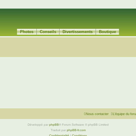
Photos
Conseils
Divertissements
Boutique
Nous contacter
L’équipe du for
Développé par
phpBB
® Forum Software © phpBB Limited
Traduit par
phpBB-fr.com
Confidentialité
|
Conditions