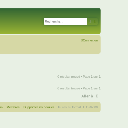
Rechercher
Recherche avancé
Connexion
0 résultat trouvé • Page
1
sur
1
0 résultat trouvé • Page
1
sur
1
Aller à
um
Membres
Supprimer les cookies
Heures au format
UTC+02:00