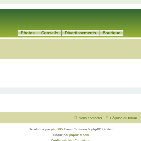
Photos
Conseils
Divertissements
Boutique
Nous contacter
L’équipe du forum
Développé par
phpBB
® Forum Software © phpBB Limited
Traduit par
phpBB-fr.com
Confidentialité
|
Conditions