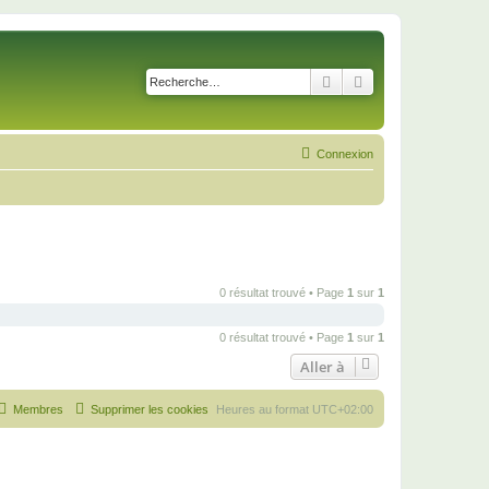
Rechercher
Recherche avancé
Connexion
0 résultat trouvé • Page
1
sur
1
0 résultat trouvé • Page
1
sur
1
Aller à
Membres
Supprimer les cookies
Heures au format
UTC+02:00