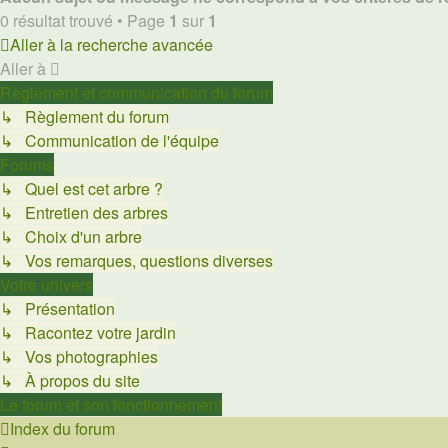
0 résultat trouvé • Page
1
sur
1
Aller à la recherche avancée
Aller à
Règlement et communication du forum
↳ Règlement du forum
↳ Communication de l'équipe
Forums
↳ Quel est cet arbre ?
↳ Entretien des arbres
↳ Choix d'un arbre
↳ Vos remarques, questions diverses
Votre univers
↳ Présentation
↳ Racontez votre jardin
↳ Vos photographies
↳ À propos du site
Le forum et son fonctionnement
Index du forum