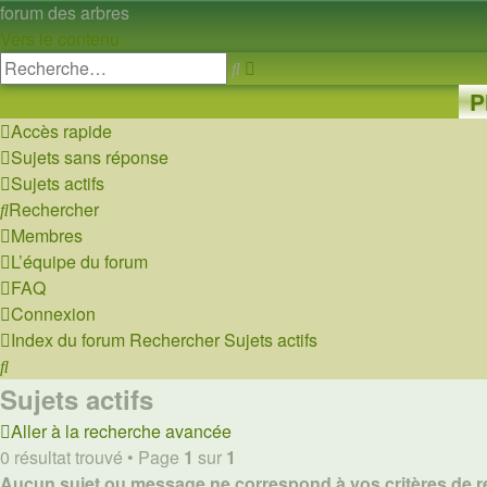
forum des arbres
Vers le contenu
Recherche
Rechercher
avancée
P
Accès rapide
Sujets sans réponse
Sujets actifs
Rechercher
Membres
L’équipe du forum
FAQ
Connexion
Index du forum
Rechercher
Sujets actifs
Rechercher
Sujets actifs
Aller à la recherche avancée
0 résultat trouvé • Page
1
sur
1
Aucun sujet ou message ne correspond à vos critères de r