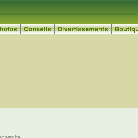
hotos
Conseils
Divertissements
Boutiq
echerche.