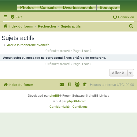
Photos
Conseils
Divertissements
Boutique
FAQ
Connexion
R
Index du forum
Rechercher
Sujets actifs
e
Sujets actifs
c
Aller à la recherche avancée
h
0 résultat trouvé • Page
1
sur
1
e
Aucun sujet ou message ne correspond à vos critères de recherche.
r
0 résultat trouvé • Page
1
sur
1
c
Aller à
h
Index du forum
Heures au format
UTC+02:00
e
r
Développé par
phpBB
® Forum Software © phpBB Limited
Traduit par
phpBB-fr.com
Confidentialité
|
Conditions