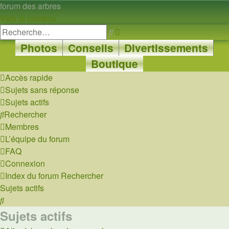
forum des arbres
Vers le contenu
Recherche
Rechercher
avancée
Photos
Conseils
Divertissements
Boutique
Accès rapide
Sujets sans réponse
Sujets actifs
Rechercher
Membres
L’équipe du forum
FAQ
Connexion
Index du forum
Rechercher
Sujets actifs
Rechercher
Sujets actifs