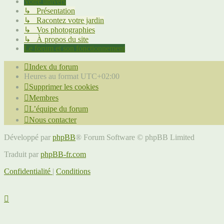
Votre univers
↳ Présentation
↳ Racontez votre jardin
↳ Vos photographies
↳ À propos du site
Le forum et son fonctionnement
Index du forum
Heures au format
UTC+02:00
Supprimer les cookies
Membres
L’équipe du forum
Nous contacter
Développé par
phpBB
® Forum Software © phpBB Limited
Traduit par
phpBB-fr.com
Confidentialité
|
Conditions